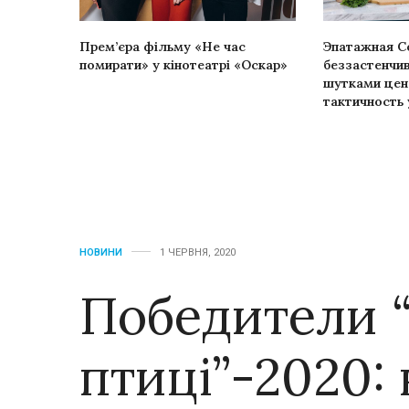
Прем’єра фільму «Не час
Эпатажная С
помирати» у кінотеатрі «Оскар»
беззастенчи
шутками цен
тактичность
НОВИНИ
1 ЧЕРВНЯ, 2020
Победители 
птиці”-2020: