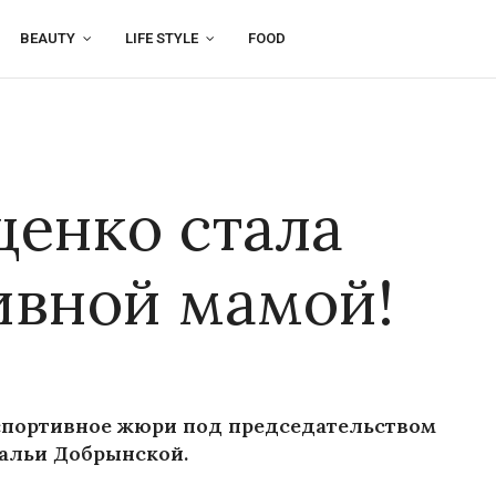
BEAUTY
LIFE STYLE
FOOD
енко стала
ивной мамой!
спортивное жюри под председательством
альи Добрынской.