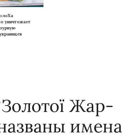
олоХа
во уничтожает
зурную
 украинцев
“Золотої Жар-
 названы имена