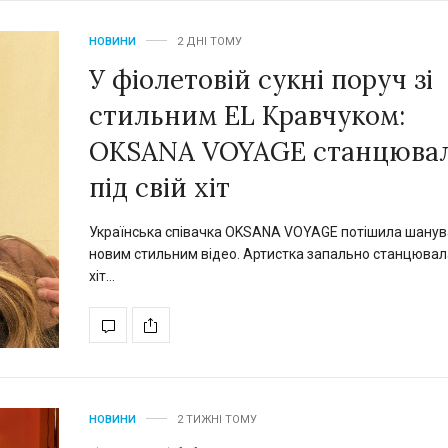
НОВИНИ
2 ДНІ ТОМУ
У фіолетовій сукні поруч зі
стильним EL Кравчуком:
OKSANA VOYAGE станцюва
під свій хіт
Українська співачка OKSANA VOYAGE потішила шанув
новим стильним відео. Артистка запально станцювала
хіт…
НОВИНИ
2 ТИЖНІ ТОМУ