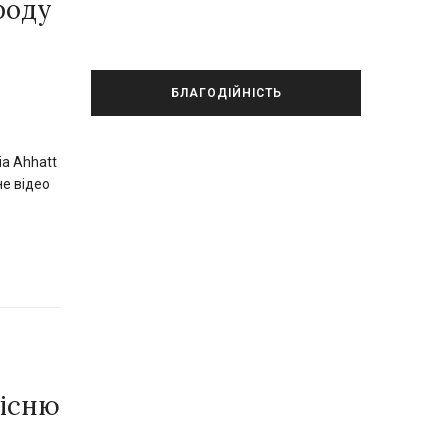
роду
БЛАГОДІЙНІСТЬ
ia Ahhatt
е відео
пісню