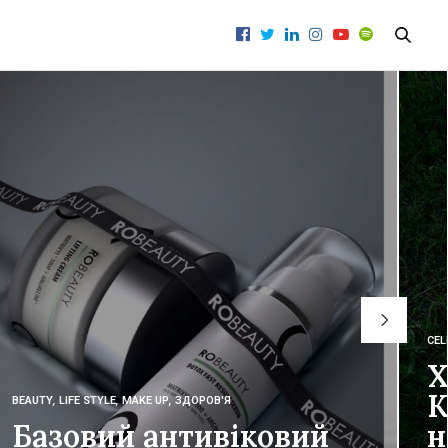
CEL
Х
К
BEAUTY
,
LIFE STYLE
,
MAKE UP
,
ЗДОРОВ'Я
Базовий антивіковий
н