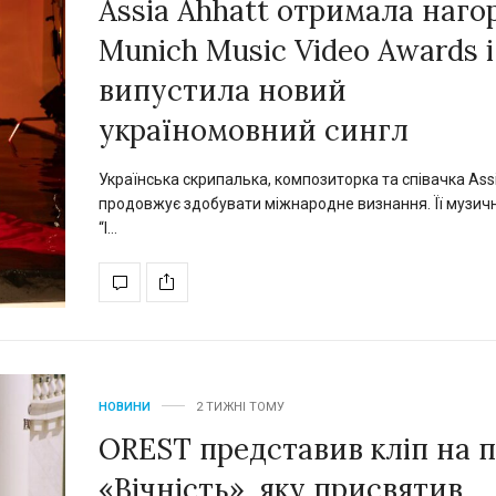
Assia Ahhatt отримала наго
Munich Music Video Awards і
випустила новий
україномовний сингл
Українська скрипалька, композиторка та співачка Ass
продовжує здобувати міжнародне визнання. Її музичн
“I…
НОВИНИ
2 ТИЖНІ ТОМУ
OREST представив кліп на 
«Вічність», яку присвятив