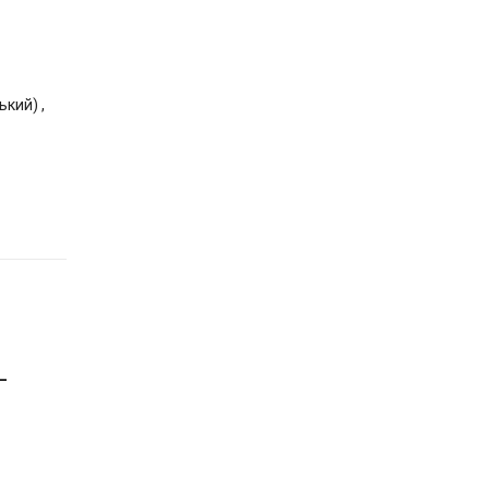
кий) ,
-