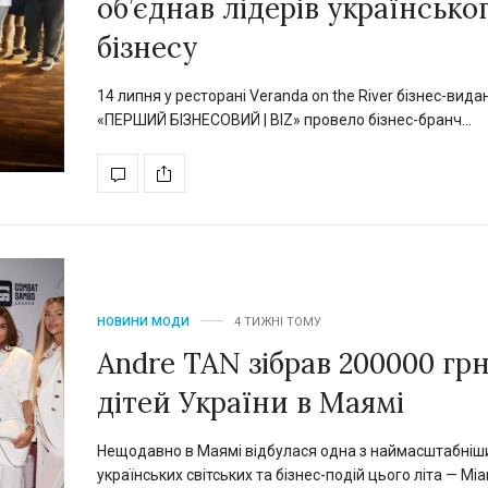
об’єднав лідерів українсько
бізнесу
14 липня у ресторані Veranda on the River бізнес-вида
«ПЕРШИЙ БІЗНЕСОВИЙ | BIZ» провело бізнес-бранч…
НОВИНИ МОДИ
4 ТИЖНІ ТОМУ
Andre TAN зібрав 200000 грн
дітей України в Маямі
Нещодавно в Маямі відбулася одна з наймасштабніш
українських світських та бізнес-подій цього літа — Mi