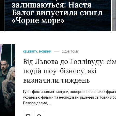
залишаються: Настя
Балог випустила сингл
«Чорне море»
Літо, шум хвиль, теплі вечори, засмаглі плечі та
спогади, які залишаються з нами ще довго…
ЧИТАТИ ДАЛІ →
CELEBRITY
,
НОВИНИ
2 ДНІ ТОМУ
Від Львова до Голлівуду: сі
подій шоу-бізнесу, які
визначили тиждень
Гучні фестивальні виступи, повернення великих франш
українські фільми та несподівані рішення світових зіро
Розповідаємо,…