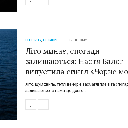
Євген Таллер 
головних зі
українського кін
комедії «РО
CELEBRITY
,
НОВИНИ
2 ДНІ ТОМУ
17 вересня 2026 року 
український прокат
Літо минає, спогади
повнометражн
залишаються: Настя Балог
випустила сингл «Чорне м
Літо, шум хвиль, теплі вечори, засмаглі плечі та спогад
залишаються з нами ще довго…