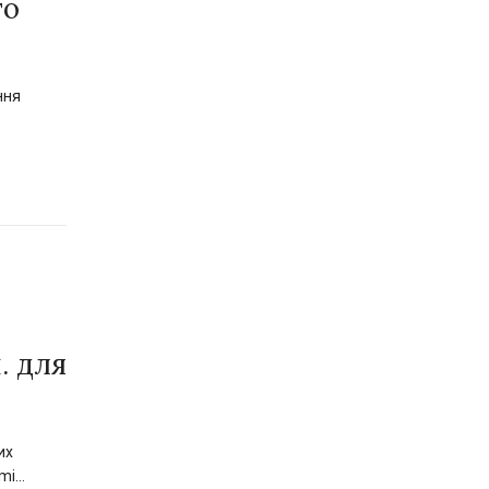
го
ння
. для
их
ami…