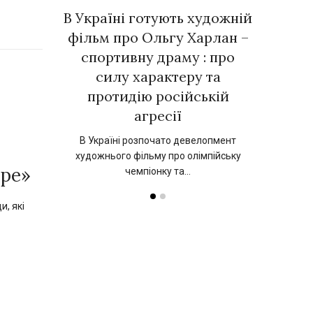
зібрав
В Україні готують художній
Євге
рок
фільм про Ольгу Харлан –
го
о у новій
спортивну драму : про
українс
ДИЧІ»
силу характеру та
ком
протидію російській
в широкий
17 верес
агресії
 вийде
украї
а…
п
В Україні розпочато девелопмент
художнього фільму про олімпійську
оре»
чемпіонку та…
и, які