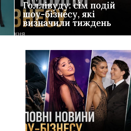
Голлівуду: сім подій
шоу-бізнесу, які
визначили тиждень
Гучні фестивальні виступи, повернення великих
 –
франшиз, нові українські фільми та несподівані
рішення світових зірок. Розповідаємо,…
ЧИТАТИ ДАЛІ →