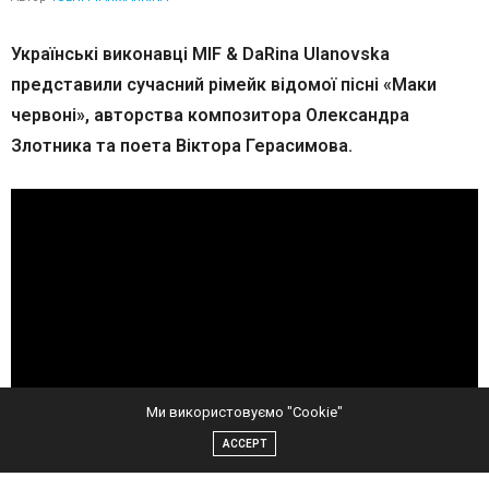
Українські виконавці MIF & DaRina Ulanovska
представили сучасний рімейк відомої пісні «Маки
червоні», авторства композитора Олександра
Злотника та поета Віктора Герасимова.
Ми використовуємо "Cookie"
ACCEPT
«Маки червоні» – це не просто пісня, а символ пам’яті та