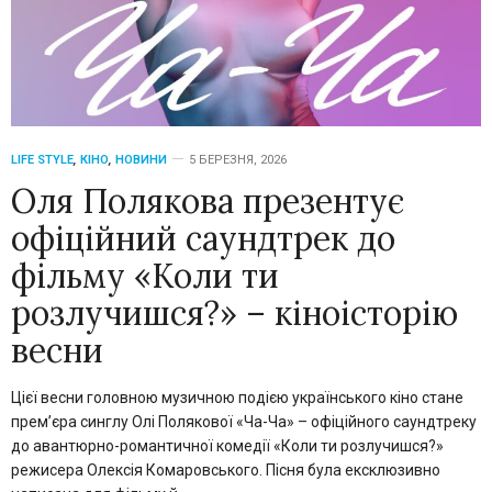
LIFE STYLE
,
КІНО
,
НОВИНИ
5 БЕРЕЗНЯ, 2026
Оля Полякова презентує
офіційний саундтрек до
фільму «Коли ти
розлучишся?» – кіноісторію
весни
Цієї весни головною музичною подією українського кіно стане
прем’єра синглу Олі Полякової «Ча-Ча» – офіційного саундтреку
до авантюрно-романтичної комедії «Коли ти розлучишся?»
режисера Олексія Комаровського. Пісня була ексклюзивно