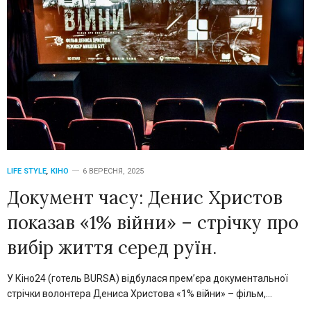
LIFE STYLE
,
КІНО
6 ВЕРЕСНЯ, 2025
Документ часу: Денис Христов
показав «1% війни» – стрічку про
вибір життя серед руїн.
У Кіно24 (готель BURSA) відбулася прем’єра документальної
стрічки волонтера Дениса Христова «1% війни» – фільм,…