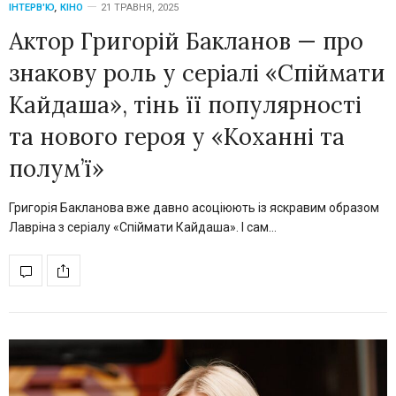
ІНТЕРВ'Ю
,
КІНО
21 ТРАВНЯ, 2025
Актор Григорій Бакланов — про
знакову роль у серіалі «Спіймати
Кайдаша», тінь її популярності
та нового героя у «Коханні та
полум’ї»
Григорія Бакланова вже давно асоціюють із яскравим образом
Лавріна з серіалу «Спіймати Кайдаша». І сам…