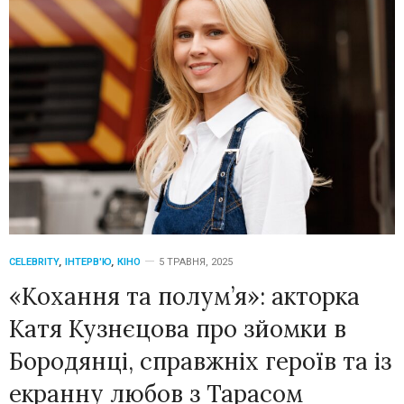
CELEBRITY
,
ІНТЕРВ'Ю
,
КІНО
5 ТРАВНЯ, 2025
«Кохання та полум’я»: акторка
Катя Кузнєцова про зйомки в
Бородянці, справжніх героїв та із
екранну любов з Тарасом