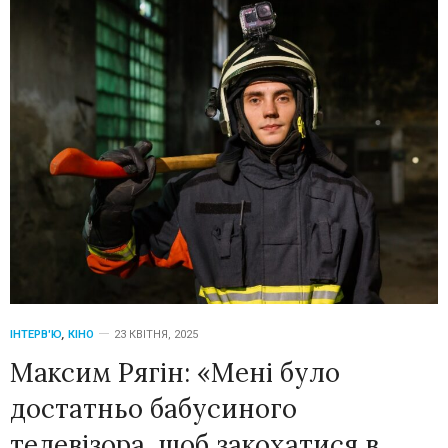
ІНТЕРВ'Ю
,
КІНО
23 КВІТНЯ, 2025
Максим Рягін: «Мені було
достатньо бабусиного
телевізора, щоб закохатися в