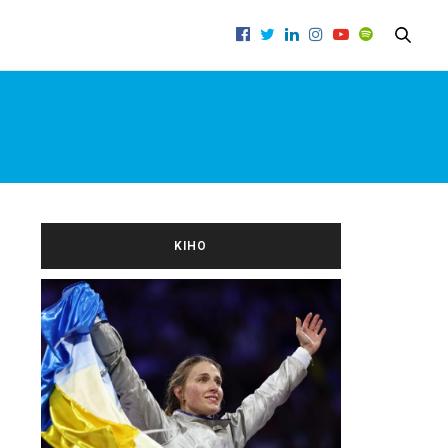
НКО
KIНО