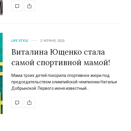
Євген Таллер зібрав голо
зірок українського кіно
LIFE STYLE
2 ЧЕРВНЯ, 2020
новій комедії «РОДИЧІ
Виталина Ющенко стала
17 вересня 2026 року в широкий украї
самой спортивной мамой!
прокат вийде повнометражна…
Мама троих детей покорила спортивное жюри под
председательством олимпийской чемпионки Натальи
Добрынской. Первого июня известный…