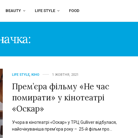
BEAUTY
LIFE STYLE
FOOD
начка:
ВИТАЛИНА ЮЩЕ
LIFE STYLE
,
КІНО
1 ЖОВТНЯ, 2021
Прем’єра фільму «Не час
помирати» у кінотеатрі
«Оскар»
Учора в кінотеатрі «Оскар» у ТРЦ Gulliver відбулася,
найочікуваніша прем’єра року – 25-й фільм про…