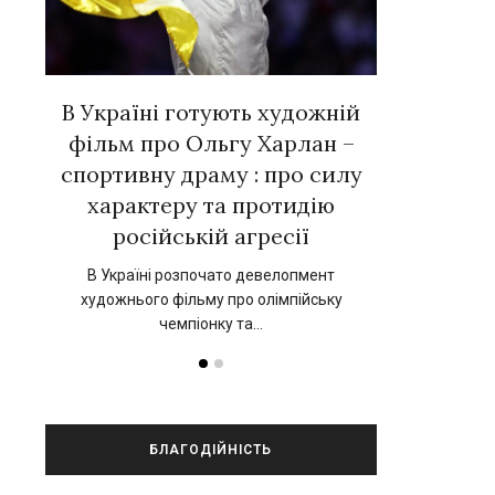
вних
В Україні готують художній
Євген Тал
 у
фільм про Ольгу Харлан –
зірок ук
»
спортивну драму : про силу
новій к
характеру та протидію
нський
17 вересня 202
російській агресії
прокат 
В Україні розпочато девелопмент
художнього фільму про олімпійську
чемпіонку та…
БЛАГОДІЙНІСТЬ