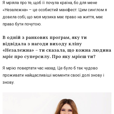
Я мріяла про те, щоб її почула країна, бо для мене
«Незалежна» – це особистий маніфест. Цим синглом я
довела собі, що моя музика має право на життя, має
право бути почутою.
В одній з ранкових програм, яку ти
відвідала з нагоди виходу кліпу
«Незалежна» – ти сказала, що кожна людина
мріє про суперсилу. Про яку мрієш ти?
Я мрію повертати час назад. Це було б так чудово
проживати найщасливіші моменти своєї долі знову і
знову.