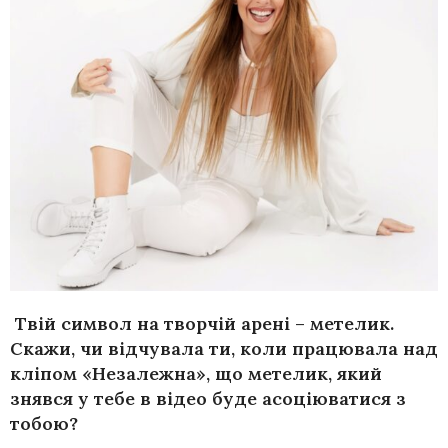
Твій символ на творчій арені – метелик.
Скажи, чи відчувала ти, коли працювала над
кліпом «Незалежна», що метелик, який
знявся у тебе в відео буде асоціюватися з
тобою?