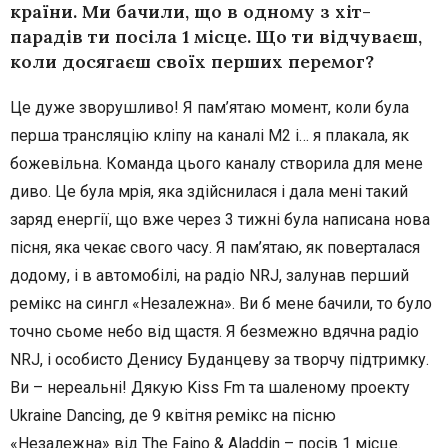
країни. Ми бачили, що в одному з хіт-
парадів ти посіла 1 місце. Що ти відчуваєш,
коли досягаєш своїх перших перемог?
Це дуже зворушливо! Я пам’ятаю момент, коли була
перша трансляцію кліпу на каналі М2 і… я плакала, як
божевільна. Команда цього каналу створила для мене
диво. Це була мрія, яка здійснилася і дала мені такий
заряд енергії, що вже через 3 тижні була написана нова
пісня, яка чекає свого часу. Я пам’ятаю, як поверталася
додому, і в автомобілі, на радіо NRJ, залунав перший
ремікс на сингл «Незалежна». Ви б мене бачили, то було
точно сьоме небо від щастя. Я безмежно вдячна радіо
NRJ, і особисто Денису Буданцеву за творчу підтримку.
Ви – нереальні! Дякую Kiss Fm та шаленому проекту
Ukraine Dancing, де 9 квітня ремікс на пісню
«Незалежна» від The Faino & Aladdin – посів 1 місце.