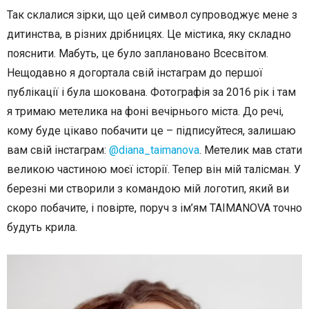
Так склалися зірки, що цей символ супроводжує мене з
дитинства, в різних дрібницях. Це містика, яку складно
пояснити. Мабуть, це було заплановано Всесвітом.
Нещодавно я догортала свій інстаграм до першої
публікації і була шокована. Фотографія за 2016 рік і там
я тримаю метелика на фоні вечірнього міста. До речі,
кому буде цікаво побачити це – підписуйтеся, залишаю
вам свій інстаграм:
@diana_taimanova
. Метелик мав стати
великою частиною моєї історії. Тепер він мій талісман. У
березні ми створили з командою мій логотип, який ви
скоро побачите, і повірте, поруч з ім’ям TAIMANOVA точно
будуть крила.