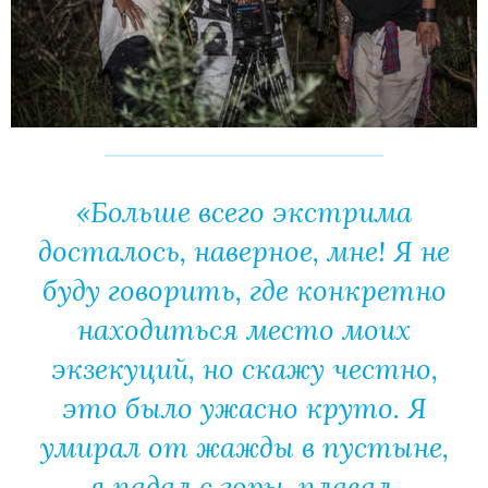
«Больше всего экстрима
досталось, наверное, мне! Я не
буду говорить, где конкретно
находиться место моих
экзекуций, но скажу честно,
это было ужасно круто. Я
умирал от жажды в пустыне,
я падал с горы, плавал,