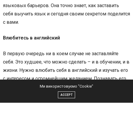
языковых барьеров. Она точно знает, как заставить
себя выучить язык и сегодня своим секретом поделится
с вами.
Влюбитесь в английский
В первую очередь ни в коем случае не заставляйте
себя. Это худшее, что можно сделать – и в обучении, и в
жизни. Нужно влюбить себя в английский и изучать его
с интересом и огромнейшим желанием. Познавать его.
Ми використовуємо "Cookie"
Поскольку даже если выучите, заставив себя, то
удовольствия от его применения получать не будете.
ACCEPT
Негативный след от процесса его изучения будет
подсознательно давать о себе знать в моменты, когда
вы говорите на нем или пишете и всё это в целом будет
деструктивно, не будет давать энергию, мотивацию,