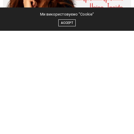
Ми використовуємо "Cookie"
ACCEPT
Музыку для всех композиций альбома написал Игорь
Осипенко, а над текстами работала Коноваленко Ирина.
Альбом написан на пересечении стилей поп, лаундж и
соул.
Сама певица говорит о том, что этот альбом в стиле