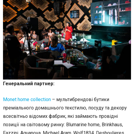
Генеральний партнер:
Monet home collection
–
мультибрендові бутики
преміального домашнього текстилю, посуду та декору
всесвітньо відомих фабрик, які займають провідні
позиції на світовому ринку: Blumarine home, Brinkhaus,
Fazzini, Aquanova, Michael Aram, Wolf1834, Deshoulieres,