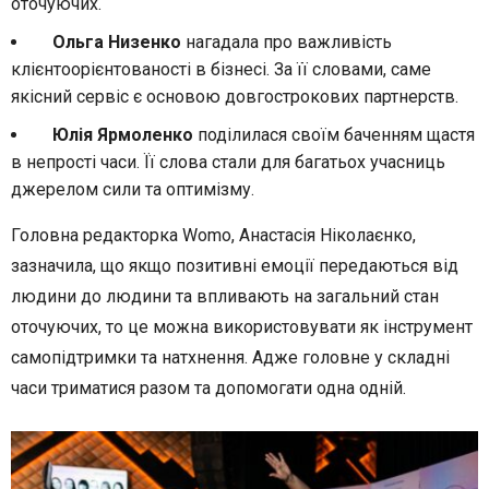
оточуючих.
Ольга Низенко
нагадала про важливість
клієнтоорієнтованості в бізнесі. За її словами, саме
якісний сервіс є основою довгострокових партнерств.
Юлія Ярмоленко
поділилася своїм баченням щастя
в непрості часи. Її слова стали для багатьох учасниць
джерелом сили та оптимізму.
Головна редакторка Womo, Анастасія Ніколаєнко,
зазначила, що якщо позитивні емоції передаються від
людини до людини та впливають на загальний стан
оточуючих, то це можна використовувати як інструмент
самопідтримки та натхнення. Адже головне у складні
часи триматися разом та допомогати одна одній.