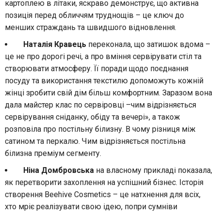
картоплею в літаки, яскраво демонструє, що активна
позиція перед обличчям труднощів – це ключ до
менших страждань та швидшого відновлення.
Наталія Кравець
переконала, що затишок вдома –
це не про дорогі речі, а про вміння сервірувати стіл та
створювати атмосферу. Її поради щодо поєднання
посуду та використання текстилю допоможуть кожній
жінці зробити свій дім більш комфортним. Заразом вона
дала майстер клас по сервіровці –чим відрізняється
сервірування сніданку, обіду та вечері», а також
розповіла про постільну білизну. В чому різниця між
сатином та перкалю. Чим відрізняється постільна
білизна преміум сегменту.
Ніна Домбровська
на власному прикладі показала,
як перетворити захоплення на успішний бізнес. Історія
створення Beehive Cosmetics – це натхнення для всіх,
хто мріє реалізувати свою ідею, попри сумніви