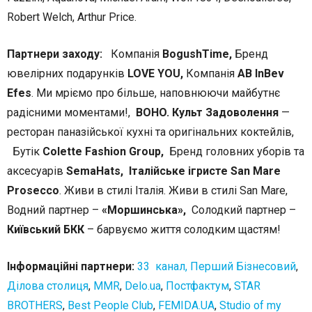
Robert Welch, Arthur Price.
Партнери заходу:
Компанія
BogushTime,
Бренд
ювелірних подарунків
LOVE YOU,
Компанія
AB InBev
Efes
. Ми мріємо про більше, наповнюючи майбутнє
радісними моментами!,
BOHO. Культ Задоволення
—
ресторан паназійської кухні та оригінальних коктейлів,
Бутік
Colette Fashion Group,
Бренд головних уборів та
аксесуарів
SemaHats,
Італійське ігристе San Mare
Prosecco
. Живи в стилі Італія. Живи в стилі San Mare,
Водний партнер
–
«Моршинська»,
Солодкий партнер
–
Київський БКК
–
барвуємо життя солодким щастям!
Інформаційні партнери:
33 канал,
Перший Бізнесовий
,
Ділова столиця
,
MMR
,
Delo.ua
,
Постфактум
,
STAR
BROTHERS
,
Best People Club
,
FEMIDA.UA
,
Studio of my