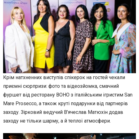
Крім натхненних виступів спікерок на гостей чекали
приємні сюрпризи: фото та відеозйомка, смачний
фуршет від ресторану BOHO з італійським ігристим San
Mare Prosecco, а також круті подарунки від партнерів
заходу.
Зірковий ведучий В’ячеслав Матюхін додав
заходу не тільки шарму, а й теплої атмосфери.