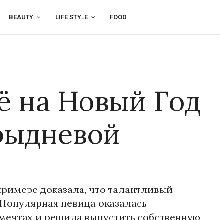
BEAUTY
LIFE STYLE
FOOD
ё на Новый Год
рыдневой
примере доказала, что талантливый
 Популярная певица оказалась
 мечтах и решила выпустить собственную