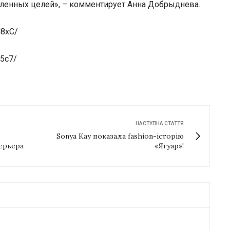
авленных целей», – комментирует Анна Добрыднева.
l8xC/
l5c7/
НАСТУПНА СТАТТЯ
Sonya Kay показала fashion-історію
ерьера
«Ягуар»!