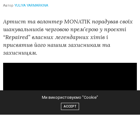
Автор
YULIYA YARMARKINA
Артист та волонтер MONATIK порадував своїх
шанувальників черговою прем’єрою у проєкті
“Repaired” власних легендарних хітів і
присвятив його нашим захисникам та
захисницям.
Ми використовуємо "Cookie"
ACCEPT