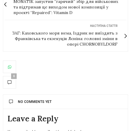
MONATIK запустив “гарячий” збір для військових
та підтримав це виходом нової композиції у
проєкті “Repaired”: Vitamin D
НАСТУПНА СТАТТЯ
ЗАГ: Каховського моря нема, Іздрик не виїздить з
Франківська та екзекуція Лєніна: головні зміни в
опері CHORNOBYLDORF
0
NO COMMENTS YET
Leave a Reply