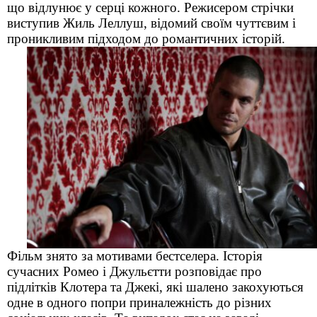
що відлунює у серці кожного. Режисером стрічки
виступив Жиль Леллуш, відомий своїм чуттєвим і
проникливим підходом до романтичних історій.
Фільм знято за мотивами бестселера. Історія
сучасних Ромео і Джульєтти розповідає про
підлітків Клотера та Джекі, які шалено закохуються
одне в одного попри приналежність до різних