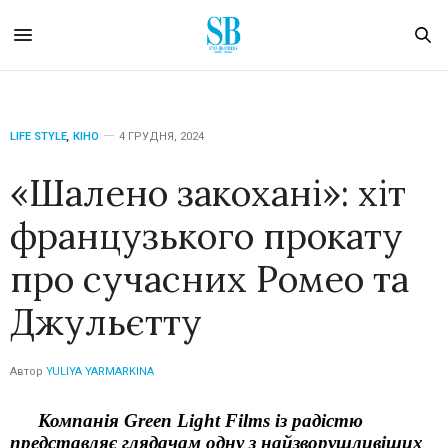
LIFE STYLE
,
КІНО
4 ГРУДНЯ, 2024
«Шалено закохані»: хіт
французького прокату
про сучасних Ромео та
Джульєтту
Автор
YULIYA YARMARKINA
Компанія
Green Light Films
із радістю
представляє глядачам одну з найзворушливіших