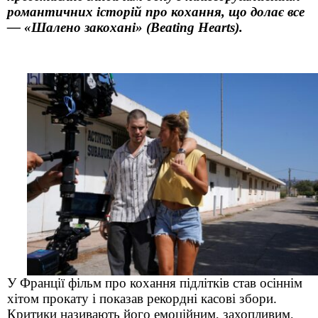
романтичних історій про кохання, що долає все
— «Шалено закохані» (Beating Hearts).
У Франції фільм про кохання підлітків став осіннім
хітом прокату і показав рекордні касові збори.
Критики називають його емоційним, захопливим,