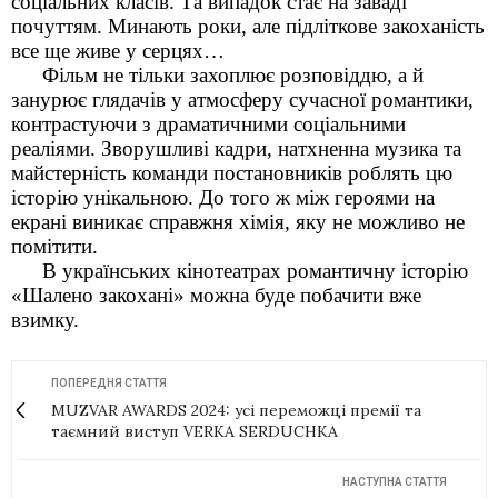
соціальних класів. Та випадок стає на заваді
почуттям. Минають роки, але підліткове закоханість
все ще живе у серцях…
Фільм не тільки захоплює розповіддю, а й
занурює глядачів у атмосферу сучасної романтики,
контрастуючи з драматичними соціальними
реаліями. Зворушливі кадри, натхненна музика та
майстерність команди постановників роблять цю
історію унікальною. До того ж між героями на
екрані виникає справжня хімія, яку не можливо не
помітити.
В українських кінотеатрах романтичну історію
«Шалено закохані» можна буде побачити вже
взимку.
ПОПЕРЕДНЯ СТАТТЯ
MUZVAR AWARDS 2024: усі переможці премії та
таємний виступ VERKA SERDUCHKA
НАСТУПНА СТАТТЯ