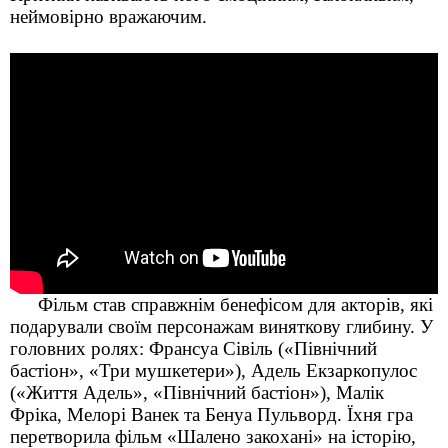
неймовірно вражаючим.
Фільм став справжнім бенефісом для акторів, які
подарували своїм персонажам виняткову глибину. У
головних ролях: Франсуа Сівіль («Північний
бастіон», «Три мушкетери»), Адель Екзаркопулос
(«Життя Адель», «Північний бастіон»), Малік
Фріка, Мелорі Ванек та Бенуа Пульворд. Їхня гра
перетворила фільм «Шалено закохані» на історію,