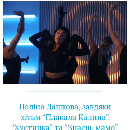
Поліна Дашкова, завдяки
хітам “Плакала Калина”,
“Хустинка” та “Знаєш, мамо”,