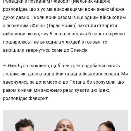
Розвідки з позивним Фаворит (Мельник Андрій)
розповідає, що з усіма виконавцями вони знайомі вже
дуже давно. І коли вони разом із ще одним військовим
з позивним «Філін» (Тарас Бойко) захотіли створити
військову пісню, яку б співали всі, яка б просто вірусно
поширилась і не виходила у людей з голови, то
вирішили звернутись саме до Олексія.
— Нам було важливо, щоб цей трек подобався навіть
людям, які далекі від війни та від військової справи. Ми
звернулись за допомогою до Потапа, бо зрозуміли, що
разом з ними ми зможемо реалізувати цю ідею, —
розповідає Фаворит.