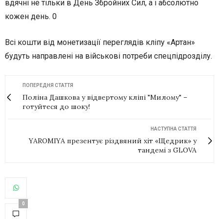
вдячні не тільки в День Збройних Сил, а і абсолютно
кожен день. 0
Всі кошти від монетизації переглядів кліпу «Артан»
будуть направлені на військові потреби спецпідрозділу.
ПОПЕРЕДНЯ СТАТТЯ
Поліна Дашкова у відвертому кліпі "Милому" –
готуйтеся до шоку!
НАСТУПНА СТАТТЯ
YAROMIYA презентує різдвяний хіт «Щедрик» у
тандемі з GLOVA
0