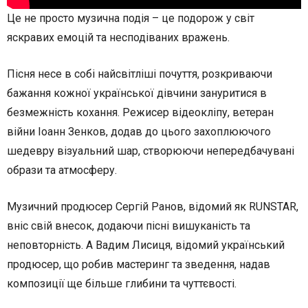
Це не просто музична подія – це подорож у світ
яскравих емоцій та несподіваних вражень.
Пісня несе в собі найсвітліші почуття, розкриваючи
бажання кожної української дівчини зануритися в
безмежність кохання. Режисер відеокліпу, ветеран
війни Іоанн Зенков, додав до цього захоплюючого
шедевру візуальний шар, створюючи непередбачувані
образи та атмосферу.
Музичний продюсер Сергій Ранов, відомий як RUNSTAR,
вніс свій внесок, додаючи пісні вишуканість та
неповторність. А Вадим Лисиця, відомий український
продюсер, що робив мастеринг та зведення, надав
композиції ще більше глибини та чуттєвості.