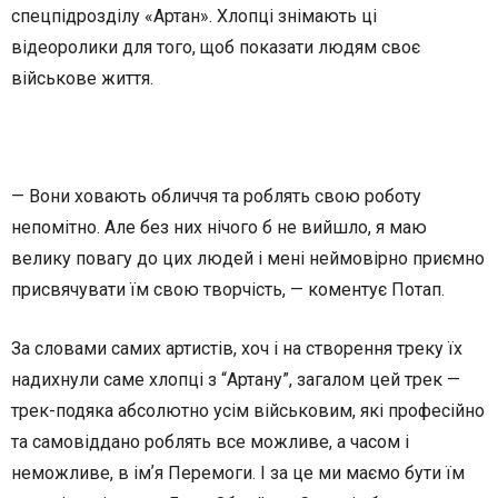
спецпідрозділу «Артан». Хлопці знімають ці
відеоролики для того, щоб показати людям своє
військове життя.
— Вони ховають обличчя та роблять свою роботу
непомітно. Але без них нічого б не вийшло, я маю
велику повагу до цих людей і мені неймовірно приємно
присвячувати їм свою творчість, — коментує Потап.
За словами самих артистів, хоч і на створення треку їх
надихнули саме хлопці з “Артану”, загалом цей трек —
трек-подяка абсолютно усім військовим, які професійно
та самовіддано роблять все можливе, а часом і
неможливе, в імʼя Перемоги. І за це ми маємо бути їм