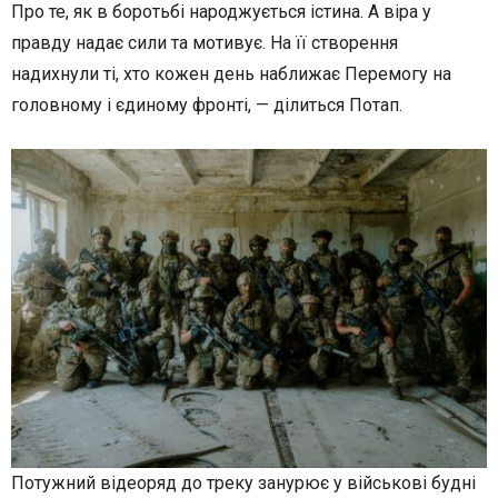
Про те, як в боротьбі народжується істина. А віра у
правду надає сили та мотивує. На її створення
надихнули ті, хто кожен день наближає Перемогу на
головному і єдиному фронті, — ділиться Потап.
Потужний відеоряд до треку занурює у військові будні