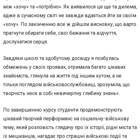
між «хочу» та «потрібно». Як виявилося це ще та дилема,
адже в сучасному світі не завжди вдається йти за своїм
«хочу». По закінченню все ж дійшли висновку, що варто
прагнути обирати себе, свої бажання та відчуття,
дослухатися серця.
Завдяки школі та здобутому досвіду я позбулась
обмежень у своїх проявах, отримала багато цікавих
знайомств, глянула на життя під іншим кутом, а не
тільки поглядом військовослужбовиці, зрозуміла, що
творчість несе в собі невичерпну глибину знань».
По завершенню курсу студенти продемонструють
цікавий творчий перформанс на соціальну-військову
тему, який розповість глядачу про їх історії, рідні міста та
їх мешканців, нагадає про страшні військові події та