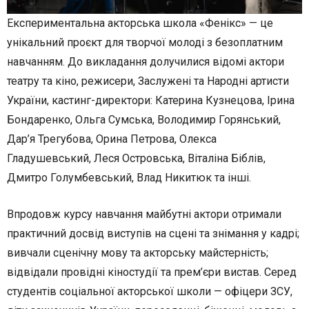
Експериментальна акторська школа «Фенікс» — це
унікальний проєкт для творчої молоді з безоплатним
навчанням. До викладання долучилися відомі актори
театру та кіно, режисери, Заслужені та Народні артисти
України, кастинг-директори: Катерина Кузнецова, Ірина
Бондаренко, Ольга Сумська, Володимир Горянський,
Дар’я Трегубова, Орина Петрова, Олекса
Гладушевський, Леся Островська, Віталіна Біблів,
Дмитро Голумбевський, Влад Никитюк та інші.
Впродовж курсу навчання майбутні актори отримали
практичний досвід виступів на сцені та знімання у кадрі;
вивчали сценічну мову та акторську майстерність;
відвідали провідні кіностудії та прем’єри вистав. Серед
студентів соціальної акторської школи — офіцери ЗСУ,