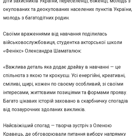
діти захисників України, переселенці, біженці, молодь з
окупованих та деокупованих населених пунктів України,
молодь з багатодітних родин.
Своїми враженнями від навчання поділилась
військовослужбовиця, студентка акторської школи
«Фенікс» Олександра Шаматалюк:
«Важлива деталь яка додає драйву в навчанні — це
спільнота з якою ти крокуєш. Усі енергійні, креативні,
сміливі, щирі, кожен по своєму особливий, зі своїми
інтересами, життєвими позиціями та формами прояву.
Багато цікавих історій заховано в скарбничку спогадів
від позаурочних здоланих викликів.
Найсвіжіший спогад — творча зустріч з Оленою
Кравець, де обговорювали питання вибору напрямку