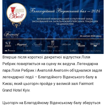
Вперше після короткої декретної відпустки Лілія
Ребрик повертається на сцену як ведуча. Легендарна
пара Лілія Ребрик і Анатолій Анатоліч об’єдналися задля
легендарної події – Благодійного Віденського балу в
Києві, який цьогоріч пройде у великій залі Fairmont
Grand Hotel Kyiv.
Цьогоріч на Благодійному Віденському балу зберуться