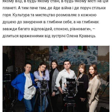
якому віці, в будь-якому стані, в будь-якому місті на цій
планеті. А тим паче там, де йде війна і де поруч стільки
горя. Культура та мистецтво розмовляє з кожною
душею до занурення в глибини себе, а на глибинах
завжди багато відповідей, спокою, рівноваги», –
ділиться враженнями від зустрічі Олена Кравець.