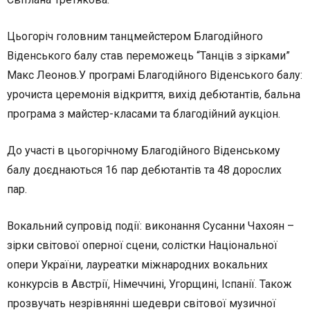
Цьогоріч головним танцмейстером Благодійного
Віденського балу став переможець “Танців з зірками”
Макс Леонов.У програмі Благодійного Віденського балу:
урочиста церемонія відкриття, вихід дебютантів, бальна
програма з майстер-класами та благодійний аукціон.
До участі в цьогорічному Благодійного Віденському
балу доєднаються 16 пар дебютантів та 48 дорослих
пар.
Вокальний супровід події: виконання Сусанни Чахоян –
зірки світової оперної сцени, солістки Національної
опери України, лауреатки міжнародних вокальних
конкурсів в Австрії, Німеччині, Угорщині, Іспанії. Також
прозвучать незрівнянні шедеври світової музичної