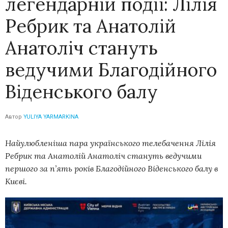
легендарній події: Лілія
Ребрик та Анатолій
Анатоліч стануть
ведучими Благодійного
Віденського балу
Автор
YULIYA YARMARKINA
Найулюбленіша пара українського телебачення Лілія
Ребрик та Анатолій Анатоліч стануть ведучими
першого за п’ять років Благодійного Віденського балу в
Києві.