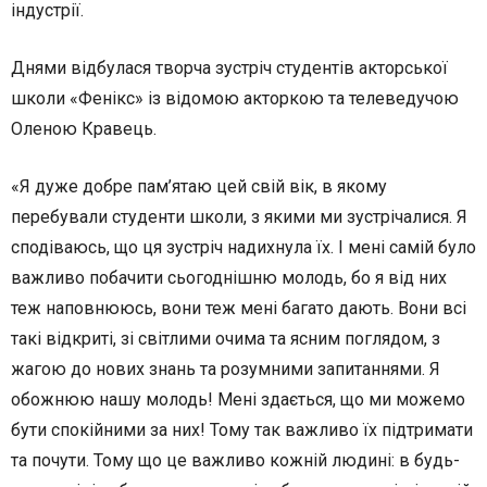
індустрії.
Днями відбулася творча зустріч студентів акторської
школи «Фенікс» із відомою акторкою та телеведучою
Оленою Кравець.
«Я дуже добре пам’ятаю цей свій вік, в якому
перебували студенти школи, з якими ми зустрічалися. Я
сподіваюсь, що ця зустріч надихнула їх. І мені самій було
важливо побачити сьогоднішню молодь, бо я від них
теж наповнююсь, вони теж мені багато дають. Вони всі
такі відкриті, зі світлими очима та ясним поглядом, з
жагою до нових знань та розумними запитаннями. Я
обожнюю нашу молодь! Мені здається, що ми можемо
бути спокійними за них! Тому так важливо їх підтримати
та почути. Тому що це важливо кожній людині: в будь-