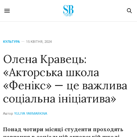
КУЛЬТУРА
15 КВІТНЯ, 2024
Олена Кравець:
«Акторська школа
«Фенікс» — це важлива
соціальна ініціатива»
Автор
YULIYA YARMARKINA
Понад чотири місяці студенти проходять
навчання в соціальній акторській школі