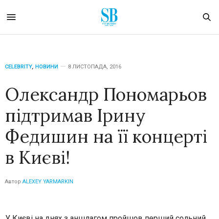
CELEBRITY
,
НОВИНИ
8 ЛИСТОПАДА, 2016
Олександр Пономарьов
підтримав Ірину
Федишин на її концерті
в Києві!
Автор
ALEXEY YARMARKIN
У Києві на днях з аншлагом пройшов перший сольний