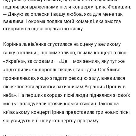
поділилася враженнями після концерту Ірина Федишин.
─ Дякую за оплески і вашу любов, яка для мене так
важлива. І окрема подяка моїй команді, яка змогла
створити на сцені справжню казку.
Корінна львів’янка спустилася на сцену у великому
вінку з калини і, що символічно, почала концерт з пісні
«Україна», за словами – «Це – моя земля», яку тут же
«підхопили» як дорослі глядачі, так і діти. Особливо
проникливою, якщо згадати реакцію залу, виявилася
пісня-посвята артистки захисникам України «Прошу в
неба». На перших акордах пісні люди піднялися зі своїх
місць і аплодували стоячи кілька хвилин. Також на
київському концерті Ірина представила три нових пісні,
які увійдуть в її нову концертну програму.