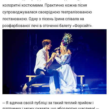
колоритні костюмами. Практично кожна пісня
супроводжувалася своєрідною театралізованою
постановкою. Одну з пісень Ірина співала на
розфарбованої печі в оточенні балету «Форсайт».
─ Я вдячна своїй публіці за такий теплий прийом і
підтримку і можу сказати, що абсолютно щаслива! ─