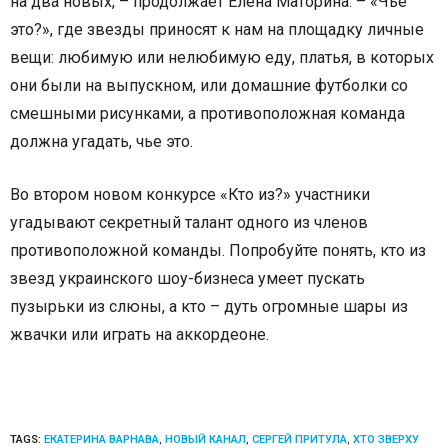
на два новых, – продолжает Елена Маторина. – «Чье
это?», где звезды приносят к нам на площадку личные
вещи: любимую или нелюбимую еду, платья, в которых
они были на выпускном, или домашние футболки со
смешными рисунками, а противоположная команда
должна угадать, чье это.
Во втором новом конкурсе «Кто из?» участники
угадывают секретный талант одного из членов
противоположной команды. Попробуйте понять, кто из
звезд украинского шоу-бизнеса умеет пускать
пузырьки из слюны, а кто – дуть огромные шары из
жвачки или играть на аккордеоне.
TAGS:
ЕКАТЕРИНА ВАРНАВА
,
НОВЫЙ КАНАЛ
,
СЕРГЕЙ ПРИТУЛА
,
ХТО ЗВЕРХУ