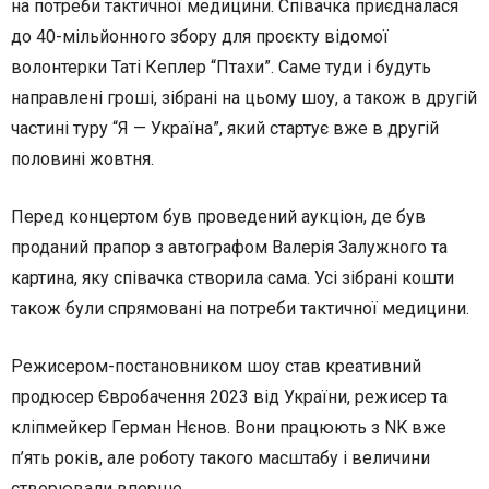
на потреби тактичної медицини. Співачка приєдналася
до 40-мільйонного збору для проєкту відомої
волонтерки Таті Кеплер “Птахи”. Саме туди і будуть
направлені гроші, зібрані на цьому шоу, а також в другій
частині туру “Я — Україна”, який стартує вже в другій
половині жовтня.
Перед концертом був проведений аукціон, де був
проданий прапор з автографом Валерія Залужного та
картина, яку співачка створила сама. Усі зібрані кошти
також були спрямовані на потреби тактичної медицини.
Режисером-постановником шоу став креативний
продюсер Євробачення 2023 від України, режисер та
кліпмейкер Герман Нєнов. Вони працюють з NK вже
п’ять років, але роботу такого масштабу і величини
створювали вперше.