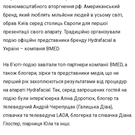
повномасштабного вторгнення рф. Американський
бренд, який люблять мільйони людей в усьому світі,
обрав Київ серед столиць Європи для першої
презентації свого апарату. Традиційно організували
подію офіційні представники бренду Hydrafacial в
Україні – компанія BMED.
На б’юті-подію завітали топ-партнери компанії BMED, а
також блогери, зірки та представники медіа, що не
перший рік захоплюються результатами від процедур
на апараті Hydrafacial. Так, серед запрошених гостей на
подію були інтерв’юерка Аліна Доротюк, блогер та
телеведучий Андрій Черепущак (Галицька Діва),
співачка та телеведуча LADA, блогерка та співачка Діана
Глостер, піарниця Юла та інші.