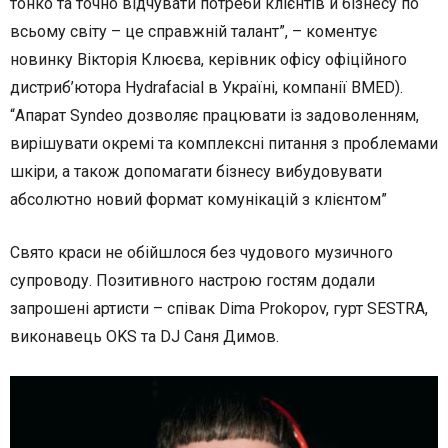
тонко та точно відчувати потреби клієнтів й бізнесу по
всьому світу – це справжній талант”, – коментує
новинку Вікторія Клюєва, керівник офісу офіційного
дистриб’ютора Hydrafacial в Україні, компанії BMED).
“Апарат Syndeo дозволяє працювати із задоволенням,
вирішувати окремі та комплексні питання з проблемами
шкіри, а також допомагати бізнесу вибудовувати
абсолютно новий формат комунікацій з клієнтом”
Свято краси не обійшлося без чудового музичного
супроводу. Позитивного настрою гостям додали
запрошені артисти – співак Dima Prokopov, гурт SESTRA,
виконавець OKS та DJ Саня Димов.