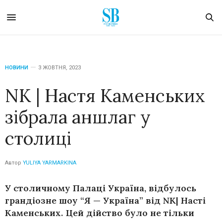
НОВИНИ
3 ЖОВТНЯ, 2023
NK | Настя Каменських
зібрала аншлаг у
столиці
Автор
YULIYA YARMARKINA
У столичному Палаці Україна, відбулось
грандіозне шоу “Я — Україна” від NK| Насті
Каменських. Цей дійство було не тільки