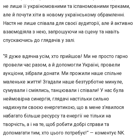
не лише її україномовними та іспаномовними треками,
але й почути хіти в новому українському обрамленні.
Настя не лише співала для своєї аудиторії, але й активно
взаємодіяла з нею, запрошуючи на сцену та навіть
спускаючись до глядачів у залі.
“Я дуже вдячна усім, хто прийшов! Ми не просто гарно
провели час разом, а й допомогли Україні, провели
аукціони, зібрали донати. Ми прожили наше спільне
маленьке життя! Згадали наше безтурботне минуле,
сумували і сміялись, танцювали і співали! У нас була
неймовірна синергія, глядачі настільки сильно
надихнули своєю енергетикою, що в мене з’явилося
набагато більше ресурсу та енергії не тільки на
творчість, а і на те, щоб робити добрі справи та
допомагати тим, хто цього потребує!” — коментує NK.