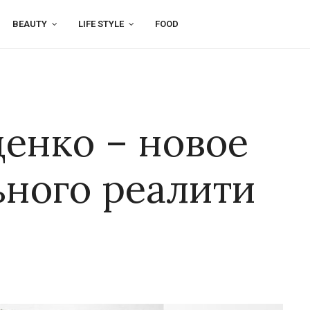
BEAUTY
LIFE STYLE
FOOD
енко – новое
ьного реалити