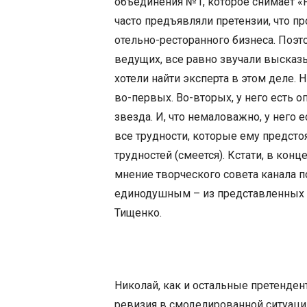
объединения №1, которое снимает «Р
часто предъявляли претензии, что п
отельно-ресторанного бизнеса. Поэто
ведущих, все равно звучали высказы
хотели найти эксперта в этом деле. 
во-первых. Во-вторых, у него есть о
звезда. И, что немаловажно, у него 
все трудности, которые ему предсто
трудностей (смеется). Кстати, в кон
мнение творческого совета канала п
единодушным – из представленных к
Тищенко.
Николай, как и остальные претенден
ревизия в смоделированной ситуации