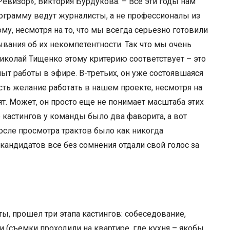
евизор», Виктория Бурдукова. – Все эти годы нам
рограмму ведут журналисты, а не профессионалы из
му, несмотря на то, что мы всегда серьезно готовили
вания об их некомпетентности. Так что мы очень
Николай Тищенко этому критерию соответствует – это
пыт работы в эфире. В-третьих, он уже состоявшаяся
есть желание работать в нашем проекте, несмотря на
ят. Может, он просто еще не понимает масштаба этих
це кастингов у команды было два фаворита, а вот
осле просмотра трактов было как никогда
андидатов все без сомнения отдали свой голос за
ты, прошел три этапа кастингов: собеседование,
 (съемки проходили на квартире, где кухня – якобы