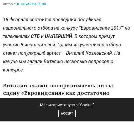
Автор
YULIYA YARMARKINA
18 февраля состоится последний полуфинал
национального отбора на конкурс “Евровидение-2017” на
телеканалах
СТБ
и
UA:ПЕРШИЙ
. В котором примут
участие 8 исполнителей. Одним из участников отбора
станет популярный артист – Виталий Козловский. На
кануне мы задали Виталию несколько вопросов о
конкурсе.
Виталий, скажи, воспринимаешь ли ты
сцену «Евровидения» как достаточно
сильную платформу для старта
Ми використовуємо "Cookie"
(продвижения) карьеры? Или участие в
ACCEPT
отборе (потенциально – в самом финале
конкурса) для тебя — разовая акция?