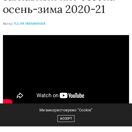
осень-зима 2020-21
Автор
YULIYA YARMARKINA
Ми використовуємо "Cookie"
ACCEPT
MONATIK, Lida Lee и NiNO объединились, чтобы показать
свой ритм в новом видео, режиссером которого