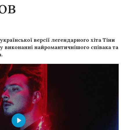
ов
української версії легендарного хіта Тіни
у виконанні найромантичнішого співака та
.
Play