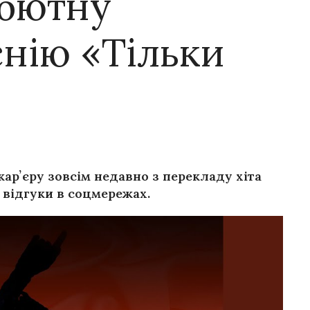
ебютну
снію «Тільки
арʼєру зовсім недавно з перекладу хіта
 відгуки в соцмережах.