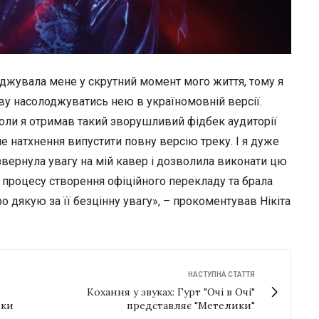
джувала мене у скрутний момент мого життя, тому я
ву насолоджуватись нею в україномовній версії.
оли я отримав такий зворушливий фідбек аудиторії
ше натхнення випустити повну версію треку. І я дуже
звернула увагу на мій кавер і дозволила виконати цю
 процесу створення офіційного перекладу та брала
ро дякую за її безцінну увагу», – прокоментував Нікіта
НАСТУПНА СТАТТЯ
Кохання у звуках: Гурт "Очі в Очі"
ьки
представляє "Метелики"