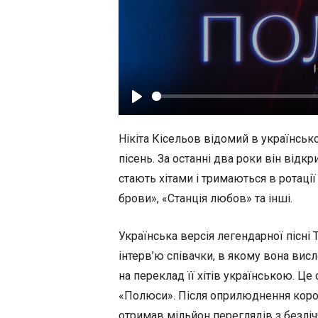
Play
Нікіта Кісельов відомий в українськ
пісень. За останні два роки він відкри
стають хітами і тримаються в ротації
брови», «Станція любов» та інші.
Українська версія легендарної пісні
інтерв’ю співачки, в якому вона вис
на переклад її хітів українською. Ц
«Полюси». Після оприлюднення коротк
отримав мільйон переглядів з безлі