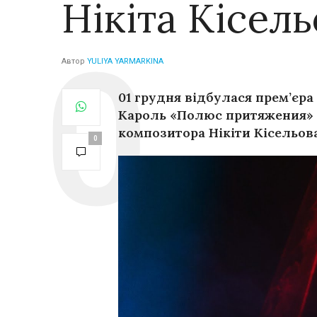
Нікіта Кісель
Автор
YULIYA YARMARKINA
01 грудня відбулася прем’єра 
Кароль «Полюс притяжения» 
композитора Нікіти Кісельова
0