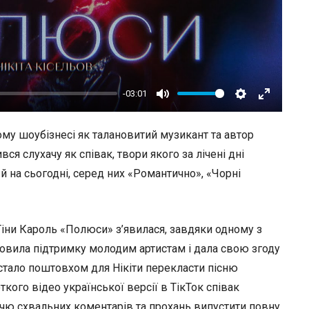
-03:01
Mute
Settings
Enter
fullscree
ому шоубізнесі як талановитий музикант та автор
вся слухачу як співак, твори якого за лічені дні
 й на сьогодні, серед них «Романтично», «Чорні
 Тіни Кароль «Полюси» з’явилася, завдяки одному з
ловила підтримку молодим артистам і дала свою згоду
е стало поштовхом для Нікіти перекласти пісню
ого відео української версії в ТікТок співак
ччю схвальних коментарів та прохань випустити повну