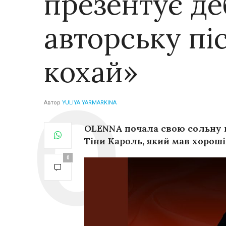
презентує д
авторську пі
кохай»
Автор
YULIYA YARMARKINA
OLENNA почала свою сольну к
Тіни Кароль, який мав хороші
0