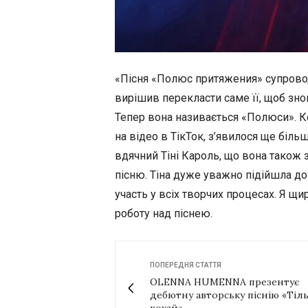
«Пісня «Полюс притяжения» супрово
вирішив перекласти саме її, щоб зно
Тепер вона називається «Полюси». К
на відео в ТікТок, з’явилося ще біль
вдячний Тіні Кароль, що вона також 
пісню. Тіна дуже уважно підійшла до
участь у всіх творчих процесах. Я щи
роботу над піснею.
ПОПЕРЕДНЯ СТАТТЯ
OLENNA HUMENNA презентує
дебютну авторську піснію «Тіл
кохай»