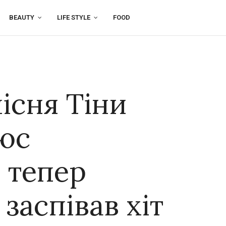
BEAUTY
LIFE STYLE
FOOD
існя Тіни
юс
 тепер
заспівав хіт