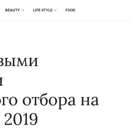
BEAUTY
LIFE STYLE
FOOD
рвыми
и
го отбора на
 2019