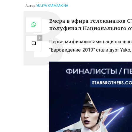
Автор
YULIYA YARMARKINA
Вчера в эфира телеканалов 
полуфинал Национального от
0
Первыми финалистами национальног
“Евровидение-2019” стали дуэт Yuko,