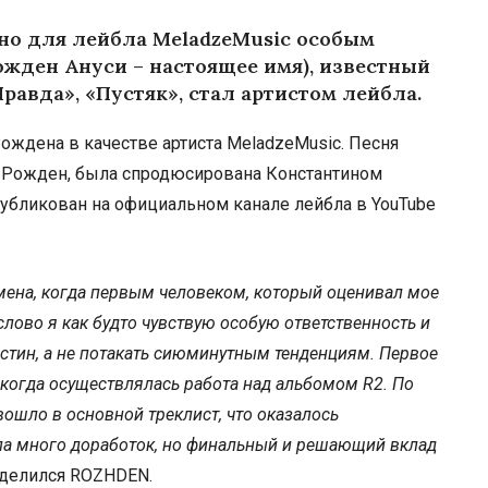
fullscree
но для лейбла MeladzeMusic особым
жден Ануси – настоящее имя), известный
равда», «Пустяк», стал артистом лейбла.
ождена в качестве артиста MeladzeMusic. Песня
я Рожден, была спродюсирована Константином
публикован на официальном канале лейбла в YouTube
емена, когда первым человеком, который оценивал мое
слово я как будто чувствую особую ответственность и
истин, а не потакать сиюминутным тенденциям. Первое
 когда осуществлялась работа над альбомом R2. По
ошло в основной треклист, что оказалось
ла много доработок, но финальный и решающий вклад
поделился ROZHDEN.