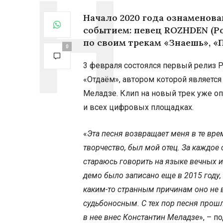
Начало
2020
года ознаменова
событием: певец ROZHDEN (Ро
по своим трекам «Знаешь», «П
0
3 февраля состоялся первый релиз Р
«Отдаём», автором которой являетс
Меладзе. Клип на новый трек уже о
и всех цифровых площадках.
«
Эта песня возвращает меня в те вр
творчество, был мой отец. За каждое 
стараюсь говорить на языке вечных 
демо было записано еще в
2015
году,
каким-то странным причинам оно не в
судьбоносным. С тех пор песня прош
в нее внес Константин Меладзе
», – 