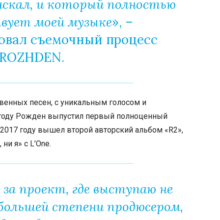
искал, и который полностью
вует моей музыке
», –
овал съемочный процесс
ROZHDEN.
твенных песен, с уникальным голосом и
оду Рожден выпустил первый полноценный
2017
году вышел второй авторский альбом «R2»,
ни я» с L’One.
 за проект, где выступаю не
 большей степени продюсером,