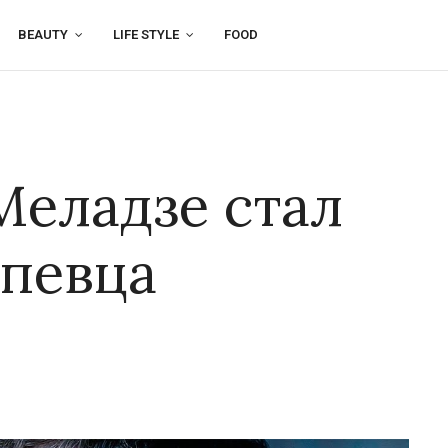
BEAUTY
LIFE STYLE
FOOD
Меладзе стал
певца