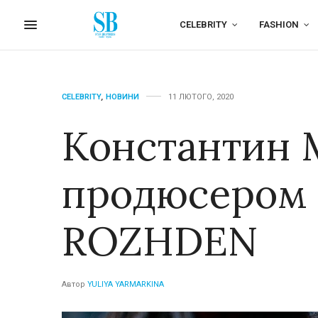
CELEBRITY
FASHION
CELEBRITY
,
НОВИНИ
11 ЛЮТОГО, 2020
Константин 
продюсером 
ROZHDEN
Автор
YULIYA YARMARKINA