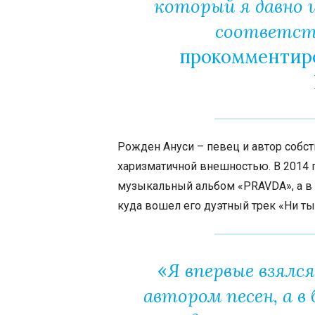
который я давно 
соответст
прокомментир
Рожден Ануси – певец и автор собс
харизматичной внешностью. В
2014
г
музыкальный альбом «PRAVDA», а в
куда вошел его дуэтный трек «Ни ты, 
«
Я впервые взялся
автором песен, а в