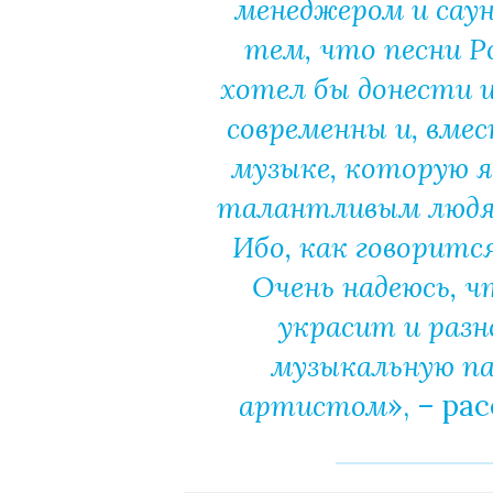
менеджером и саун
тем, что песни Ро
хотел бы донести 
современны и, вме
музыке, которую я
талантливым людям
Ибо, как говоритс
Очень надеюсь, ч
украсит и раз
музыкальную п
артистом
», – р