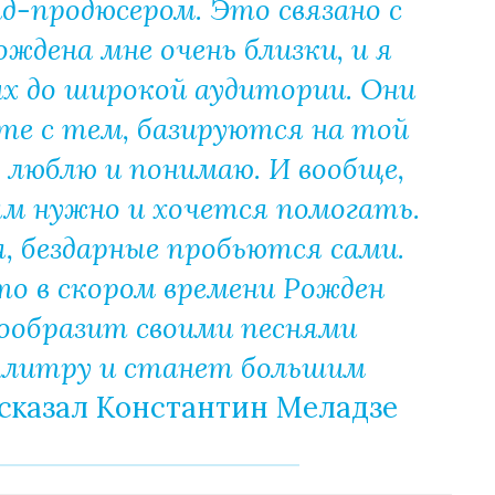
д-продюсером. Это связано с
ждена мне очень близки, и я
их до широкой аудитории. Они
сте с тем, базируются на той
 люблю и понимаю. И вообще,
 нужно и хочется помогать.
я, бездарные пробьются сами.
то в скором времени Рожден
нообразит своими песнями
алитру и станет большим
ассказал Константин Меладзе