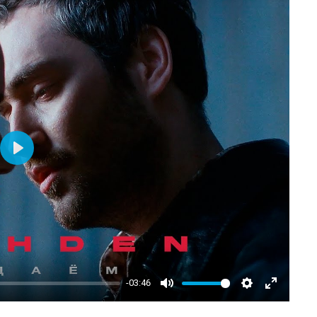
Play
-03:46
Mute
Settings
Enter