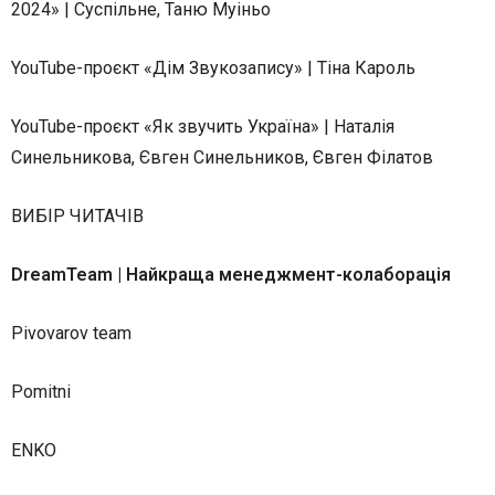
2024» | Суспільне, Таню Муіньо
YouTube-проєкт «Дім Звукозапису» | Тіна Кароль
YouTube-проєкт «Як звучить Україна» | Наталія
Синельникова, Євген Синельников, Євген Філатов
ВИБІР ЧИТАЧІВ
DreamTeam | Найкраща менеджмент-колаборація
Pivovarov team
Pomitni
ENKO