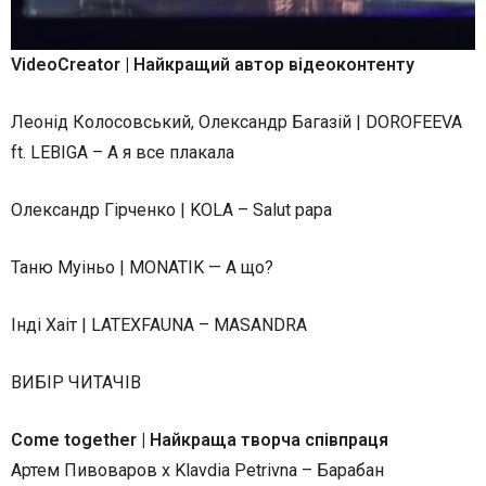
VideoCreator | Найкращий автор відеоконтенту
Леонід Колосовський, Олександр Багазій | DOROFEEVA
ft. LEBIGA – А я все плакала
Олександр Гірченко | KOLA – Salut papa
Таню Муіньо | MONATIK — А що?
Інді Хаіт | LATEXFAUNA – MASANDRA
ВИБІР ЧИТАЧІВ
Come together | Найкраща творча співпраця
Артем Пивоваров х Klavdia Petrivna – Барабан