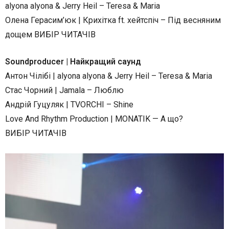
alyona alyona & Jerry Heil – Teresa & Maria
Олена Герасим’юк | Крихітка ft. хейтспіч – Під весняним
дощем ВИБІР ЧИТАЧІВ
Soundproducer | Найкращий саунд
Антон Чілібі | alyona alyona & Jerry Heil – Teresa & Maria
Стас Чорний | Jamala – Люблю
Андрій Гуцуляк | TVORCHI – Shine
Love And Rhythm Production | MONATIK — А що?
ВИБІР ЧИТАЧІВ