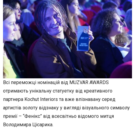
Всі переможці номінацій від MUZVAR AWARDS
отримають унікальну статуетку від креативного
партнера Kochut Interiors та вже впізнавану серед
артистів золоту відзнаку у вигляді візуального символу
премії – “Фенікс” від всесвітньо відомого митця
Володимира Цісарика.