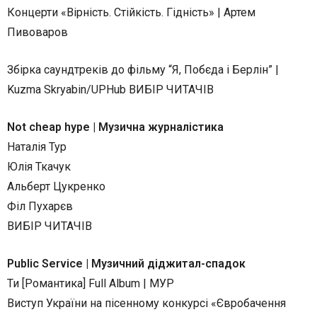
Концерти «Вірність. Стійкість. Гідність» | Артем
Пивоваров
Збірка саундтреків до фільму “Я, Побєда і Берлін” |
Kuzma Skryabin/UPHub ВИБІР ЧИТАЧІВ
Not cheap hype | Музична журналістика
Наталія Тур
Юлія Ткачук
Альберт Цукренко
Філ Пухарєв
ВИБІР ЧИТАЧІВ
Public Service | Музичний діджитал-спадок
Ти [Романтика] Full Album | МУР
Виступ України на пісенному конкурсі «Євробачення