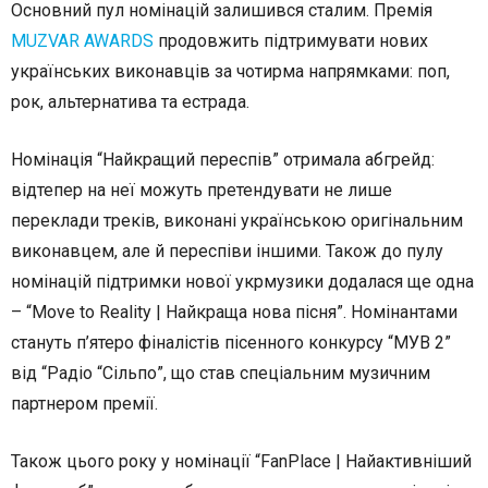
Основний пул номінацій залишився сталим. Премія
MUZVAR AWARDS
продовжить підтримувати нових
українських виконавців за чотирма напрямками: поп,
рок, альтернатива та естрада.
Номінація “Найкращий переспів” отримала абгрейд:
відтепер на неї можуть претендувати не лише
переклади треків, виконані українською оригінальним
виконавцем, але й переспіви іншими. Також до пулу
номінацій підтримки нової укрмузики додалася ще одна
– “Move to Reality | Найкраща нова пісня”. Номінантами
стануть п’ятеро фіналістів пісенного конкурсу “МУВ 2”
від “Радіо “Сільпо”, що став спеціальним музичним
партнером премії.
Також цього року у номінації “FanPlace | Найактивніший