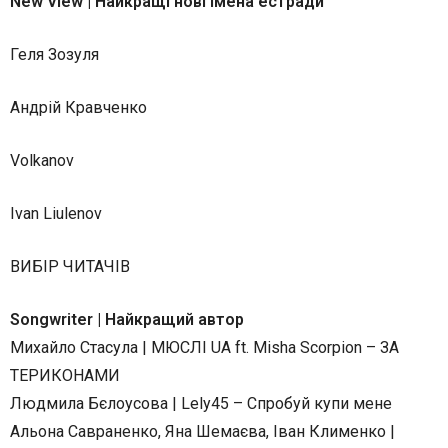
New View | Найкращі нові імена естради
Геля Зозуля
Андрій Кравченко
Volkanov
Ivan Liulenov
ВИБІР ЧИТАЧІВ
Songwriter | Найкращий автор
Михайло Стасула | МЮСЛІ UA ft. Misha Scorpion – ЗА
ТЕРИКОНАМИ
Людмила Бєлоусова | Lely45 – Спробуй купи мене
Альона Савраненко, Яна Шемаєва, Іван Клименко |