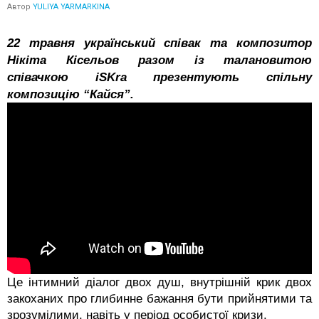
Автор
YULIYA YARMARKINA
22 травня український співак та композитор
Нікіта Кісельов разом із талановитою
співачкою iSKra презентують спільну
композицію “Кайся”.
Це інтимний діалог двох душ, внутрішній крик двох
закоханих про глибинне бажання бути прийнятими та
зрозумілими, навіть у період особистої кризи.