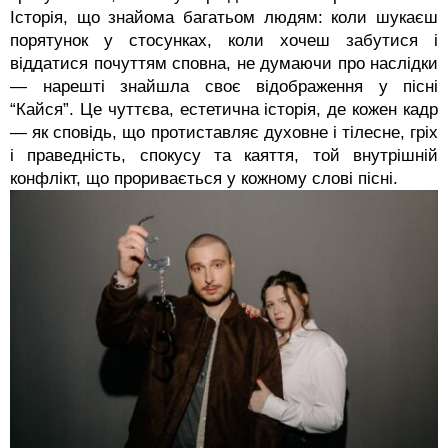
Історія, що знайома багатьом людям: коли шукаєш
порятунок у стосунках, коли хочеш забутися і
віддатися почуттям сповна, не думаючи про наслідки
— нарешті знайшла своє відображення у пісні
“Кайся”. Це чуттєва, естетична історія, де кожен кадр
— як сповідь, що протиставляє духовне і тілесне, гріх
і праведність, спокусу та каяття, той внутрішній
конфлікт, що проривається у кожному слові пісні.