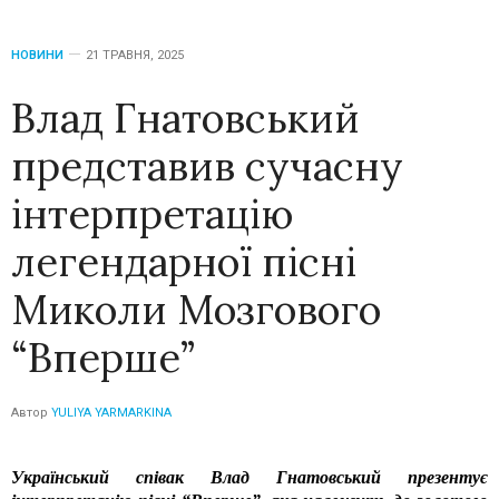
НОВИНИ
21 ТРАВНЯ, 2025
Влад Гнатовський
представив сучасну
інтерпретацію
легендарної пісні
Миколи Мозгового
“Вперше”
Автор
YULIYA YARMARKINA
Український співак Влад Гнатовський презентує