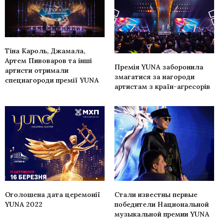
Тіна Кароль, Джамала,
Артем Пивоваров та інші
Премія YUNA заборонила
артисти отримали
змагатися за нагороди
спецнагороди премії YUNA
артистам з країн-агресорів
Оголошена дата церемонії
Стали известны первые
YUNA 2022
победители Национальной
музыкальной премии YUNA