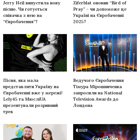
Jerry Heil випустила нову
Ziferblat оновив “Bird of
пісню. Чи готується
Pray” – чи допоможе це
співачка з нею на
Україні на Євробаченні
“Євробачення”?
2025?
Пісня, яка мала
Ведучого Євробачення
представляти Україну на
Тімура Мірошниченка
Євробаченні вже у мережі!
запросили на National
Lely45 та МюсліUA
Television Awards до
презентували розривний
Лондона
трек