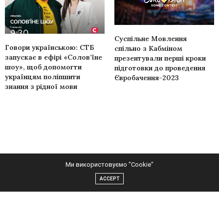
Суспільне Мовлення
Говори українською: СТБ
спільно з Кабміном
запускає в ефірі «Солов’їне
презентували перші кроки
шоу», щоб допомогти
підготовки до проведення
українцям поліпшити
Євробачення-2023
знання з рідної мови
Ми використовуємо "Cookie"
CELEBRITY
,
НОВИНИ
6 ЛЮТОГО, 2017
ACCEPT
Michelle Andrade стала
ведущей музыкального