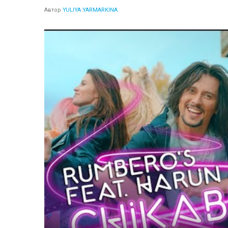
Автор
YULIYA YARMARKINA