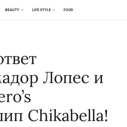
BEAUTY
LIFE STYLE
FOOD
ответ
мадор Лопес и
ro’s
ип Chikabella!