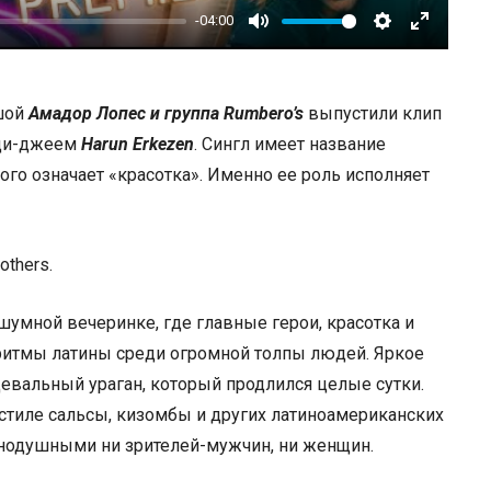
-04:00
Mute
Settings
Enter
fullscree
шой
Амадор Лопес и группа Rumbero’s
выпустили клип
 ди-джеем
Harun Erkezen
. Сингл имеет название
кого означает «красотка». Именно ее роль исполняет
шумной вечеринке, где главные герои, красотка и
 ритмы латины среди огромной толпы людей. Яркое
евальный ураган, который продлился целые сутки.
стиле сальсы, кизомбы и других латиноамериканских
внодушными ни зрителей-мужчин, ни женщин.