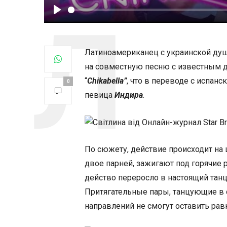
Play
Латиноамериканец с украинской ду
на совместную песню с известным
“
Chikabella”
, что в переводе с испанс
0
певица
Индира
.
По сюжету, действие происходит на 
двое парней, зажигают под горячие
действо переросло в настоящий танц
Притягательные пары, танцующие в 
направлений не смогут оставить ра