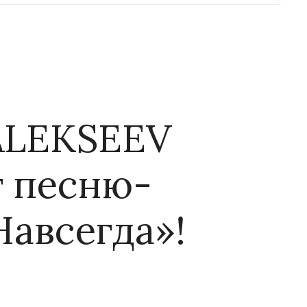
ALEKSEEV
т песню-
Навсегда»!