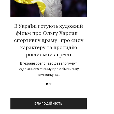
вних
В Україні готують художній
Євген Тал
 у
фільм про Ольгу Харлан –
зірок ук
»
спортивну драму : про силу
новій к
характеру та протидію
нський
17 вересня 202
російській агресії
прокат 
В Україні розпочато девелопмент
художнього фільму про олімпійську
чемпіонку та…
БЛАГОДІЙНІСТЬ