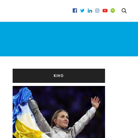
ЛИ
KIНО