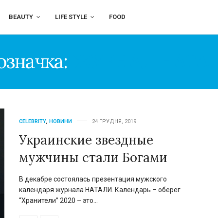
BEAUTY
LIFE STYLE
FOOD
означка:
ЖУРНАЛ НАТА
CELEBRITY
,
НОВИНИ
24 ГРУДНЯ, 2019
Украинские звездные
мужчины стали Богами
В декабре состоялась презентация мужского
календаря журнала НАТАЛИ. Календарь – оберег
“Хранители” 2020 – это…