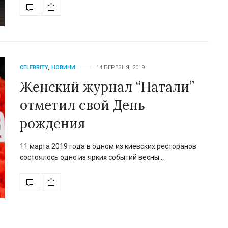
Євген Таллер зібрав голо
зірок українського кіно
CELEBRITY
,
НОВИНИ
14 БЕРЕЗНЯ, 2019
новій комедії «РОДИЧІ
Женский журнал “Натали”
17 вересня 2026 року в широкий украї
отметил свой День
прокат вийде повнометражна…
рождения
11 марта 2019 года в одном из киевских ресторанов
состоялось одно из ярких событий весны…