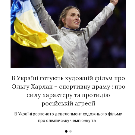
рок
В Україні готують художній фільм про
Є
ї
Ольгу Харлан – спортивну драму : про
силу характеру та протидію
російській агресії
кат
1
В Україні розпочато девелопмент художнього фільму
про олімпійську чемпіонку та…