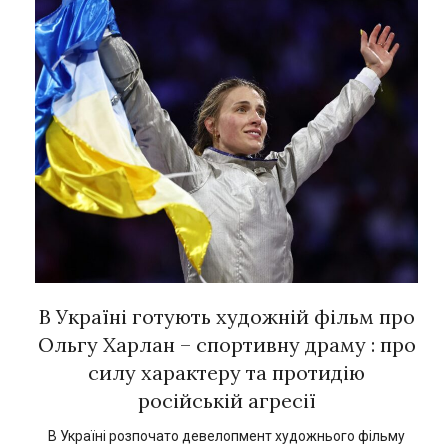
рок
В Україні готують художній фільм про
Є
ї
Ольгу Харлан – спортивну драму : про
силу характеру та протидію
російській агресії
кат
1
В Україні розпочато девелопмент художнього фільму