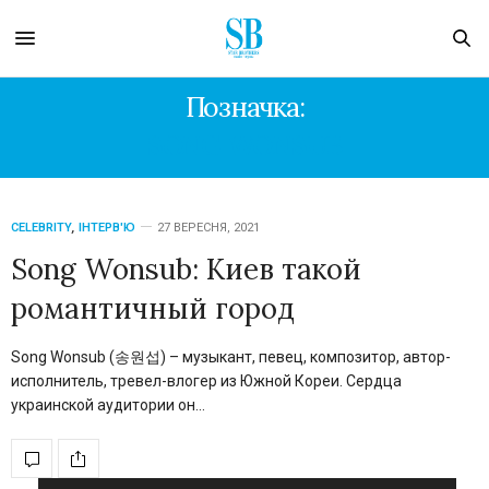
Позначка:
SONG WONSUB
CELEBRITY
,
ІНТЕРВ'Ю
27 ВЕРЕСНЯ, 2021
Song Wonsub: Киев такой
романтичный город
Song Wonsub (송원섭) – музыкант, певец, композитор, автор-
исполнитель, тревел-влогер из Южной Кореи. Сердца
украинской аудитории он…