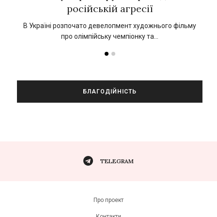
російській агресії
кат
1
В Україні розпочато девелопмент художнього фільму
про олімпійську чемпіонку та…
БЛАГОДІЙНІСТЬ
TELEGRAM
Про проект
Контакти