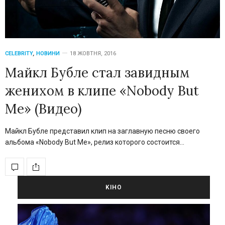
CELEBRITY
,
НОВИНИ
18 ЖОВТНЯ, 2016
Майкл Бубле стал завидным
женихом в клипе «Nobody But
Me» (Видео)
Майкл Бубле представил клип на заглавную песню своего
альбома «Nobody But Me», релиз которого состоится…
KIНО