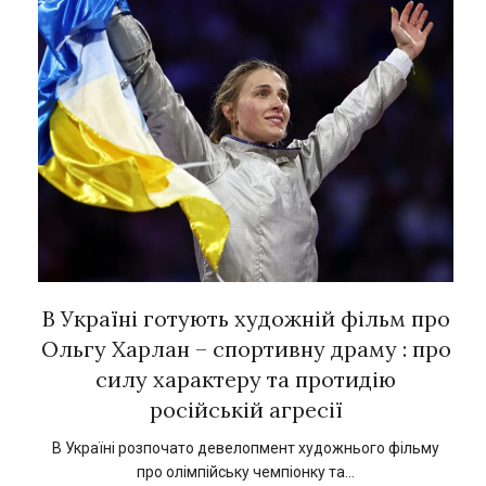
рок
В Україні готують художній фільм про
Є
ї
Ольгу Харлан – спортивну драму : про
силу характеру та протидію
російській агресії
кат
1
В Україні розпочато девелопмент художнього фільму
про олімпійську чемпіонку та…