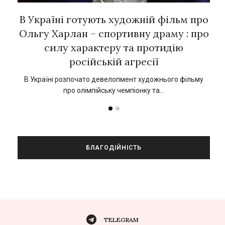
рок
В Україні готують художній фільм про
Є
ї
Ольгу Харлан – спортивну драму : про
силу характеру та протидію
російській агресії
кат
1
В Україні розпочато девелопмент художнього фільму
про олімпійську чемпіонку та…
БЛАГОДІЙНІСТЬ
TELEGRAM