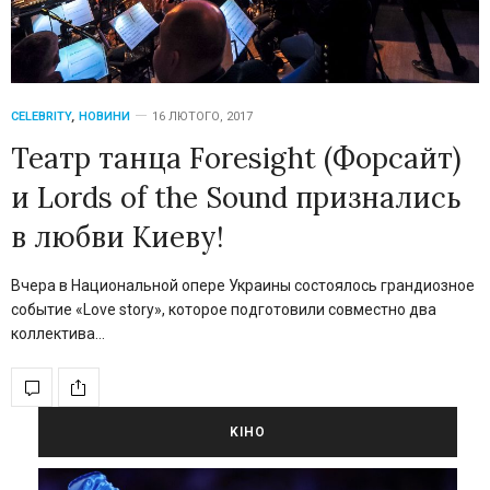
CELEBRITY
,
НОВИНИ
16 ЛЮТОГО, 2017
Театр танца Foresight (Форсайт)
и Lords of the Sound признались
в любви Киеву!
Вчера в Национальной опере Украины состоялось грандиозное
событие «Love story», которое подготовили совместно два
коллектива…
KIНО