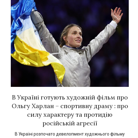
рок
В Україні готують художній фільм про
Є
ї
Ольгу Харлан – спортивну драму : про
силу характеру та протидію
російській агресії
кат
1
В Україні розпочато девелопмент художнього фільму