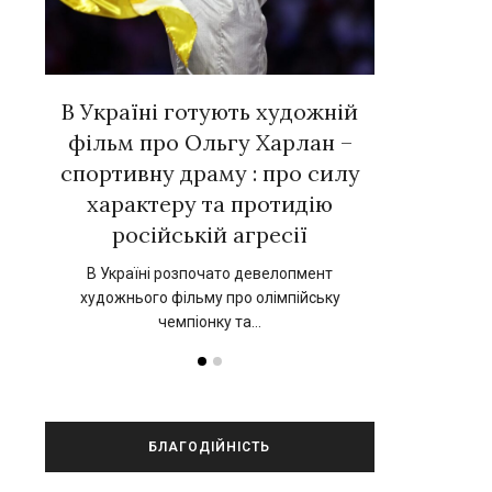
вних
В Україні готують художній
Євген Тал
 у
фільм про Ольгу Харлан –
зірок ук
»
спортивну драму : про силу
новій к
характеру та протидію
нський
17 вересня 202
російській агресії
прокат 
В Україні розпочато девелопмент
художнього фільму про олімпійську
чемпіонку та…
БЛАГОДІЙНІСТЬ