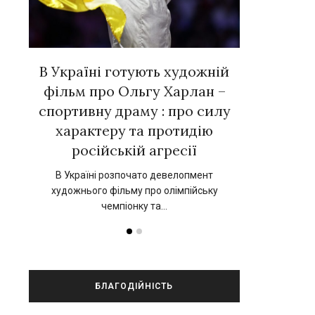
вних
В Україні готують художній
Євген Тал
 у
фільм про Ольгу Харлан –
зірок ук
»
спортивну драму : про силу
новій к
характеру та протидію
нський
17 вересня 202
російській агресії
прокат 
В Україні розпочато девелопмент
художнього фільму про олімпійську
чемпіонку та…
БЛАГОДІЙНІСТЬ