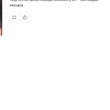
находка…
Євген Таллер зібрав голо
зірок українського кіно
новій комедії «РОДИЧІ
17 вересня 2026 року в широкий украї
прокат вийде повнометражна…