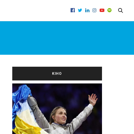
A
KIНО