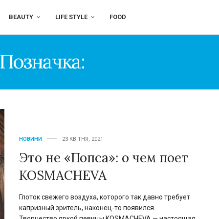
BEAUTY
LIFE STYLE
FOOD
Позначка:
KOSMACHEV
НОВИНИ
23 КВІТНЯ, 2021
Это не «Попса»: о чем поет
KOSMACHEVA
Глоток свежего воздуха, которого так давно требует
капризный зритель, наконец-то появился.
Творчество яркой певицы KOSMACHEVA — настоящая