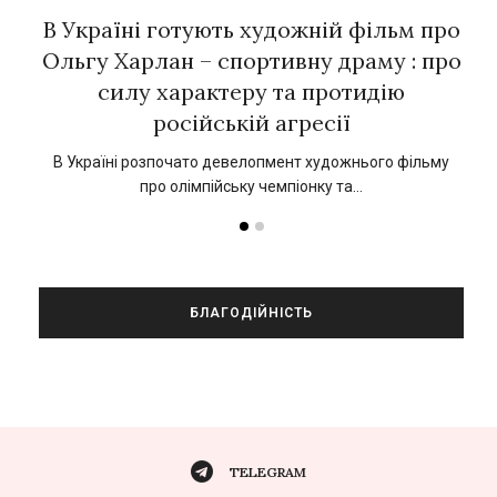
рок
В Україні готують художній фільм про
Є
ї
Ольгу Харлан – спортивну драму : про
силу характеру та протидію
російській агресії
кат
1
В Україні розпочато девелопмент художнього фільму
про олімпійську чемпіонку та…
БЛАГОДІЙНІСТЬ
TELEGRAM