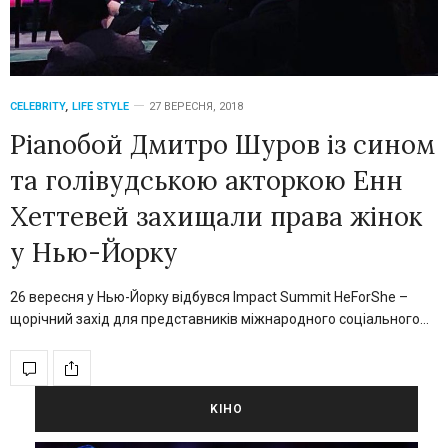
CELEBRITY
,
LIFE STYLE
27 ВЕРЕСНЯ, 2018
Pianoбой Дмитро Шуров із сином
та голівудською акторкою Енн
Хеттевей захищали права жінок
у Нью-Йорку
26 вересня у Нью-Йорку відбувся Impact Summit HeForShe –
щорічний захід для представників міжнародного соціального…
KIНО