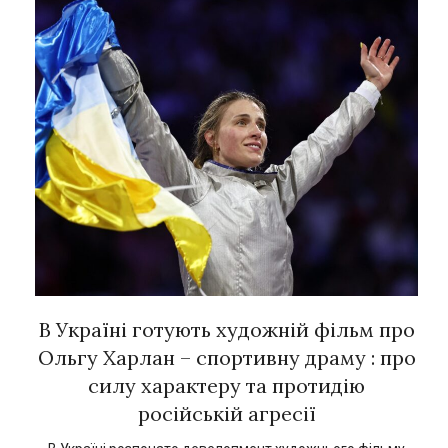
рок
В Україні готують художній фільм про
Є
ї
Ольгу Харлан – спортивну драму : про
силу характеру та протидію
російській агресії
кат
1