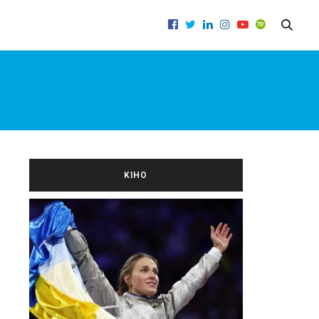
ОВА
KIНО