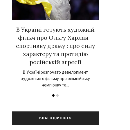
вних
В Україні готують художній
Євген Тал
 у
фільм про Ольгу Харлан –
зірок ук
»
спортивну драму : про силу
новій к
характеру та протидію
нський
17 вересня 202
російській агресії
прокат 
В Україні розпочато девелопмент
художнього фільму про олімпійську
чемпіонку та…
БЛАГОДІЙНІСТЬ