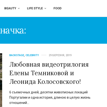
BEAUTY
LIFE STYLE
FOOD
начка:
ЕЛЕНЫ ТЕМНИК
BACKSTAGE
,
CELEBRITY
29 БЕРЕЗНЯ, 2019
Любовная видеотрилогия
Елены Темниковой и
Леонида Колосовского!
6 съемочных дней, десятки живописных локаций
Португалии и одна история, длиною в целую жизнь
отношений…