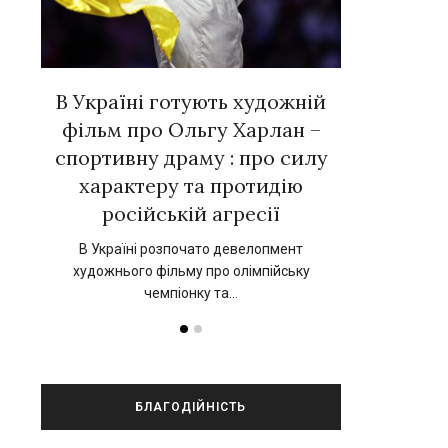
вних
В Україні готують художній
Євген Тал
 у
фільм про Ольгу Харлан –
зірок ук
»
спортивну драму : про силу
новій к
характеру та протидію
нський
17 вересня 202
російській агресії
прокат 
В Україні розпочато девелопмент
художнього фільму про олімпійську
чемпіонку та…
БЛАГОДІЙНІСТЬ