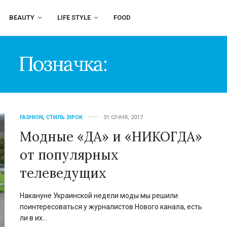
BEAUTY
LIFE STYLE
FOOD
Позначка:
ВЕДУЩИЕ
FASHION
,
СТИЛЬ ЗІРОК
31 СІЧНЯ, 2017
Модные «ДА» и «НИКОГДА»
от популярных
телеведущих
Накануне Украинской недели моды мы решили
поинтересоваться у журналистов Нового канала, есть
ли в их…