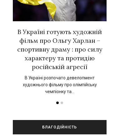
вних
В Україні готують художній
Євген Тал
 у
фільм про Ольгу Харлан –
зірок ук
»
спортивну драму : про силу
новій к
характеру та протидію
нський
17 вересня 202
російській агресії
прокат 
В Україні розпочато девелопмент
художнього фільму про олімпійську
чемпіонку та…
БЛАГОДІЙНІСТЬ