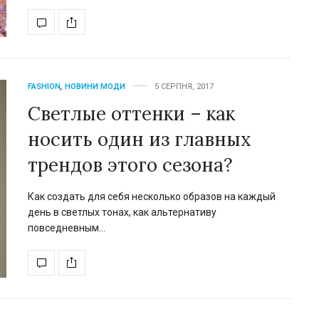
Євген Таллер зібрав голо
FASHION
,
НОВИНИ МОДИ
5 СЕРПНЯ, 2017
зірок українського кіно
Светлые оттенки – как
новій комедії «РОДИЧІ
носить один из главных
17 вересня 2026 року в широкий украї
прокат вийде повнометражна…
трендов этого сезона?
Как создать для себя несколько образов на каждый
день в светлых тонах, как альтернативу
повседневным…