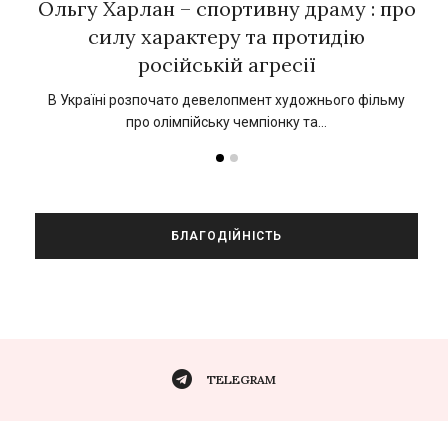
ї
Ольгу Харлан – спортивну драму : про
силу характеру та протидію
російській агресії
кат
1
В Україні розпочато девелопмент художнього фільму
про олімпійську чемпіонку та…
БЛАГОДІЙНІСТЬ
TELEGRAM