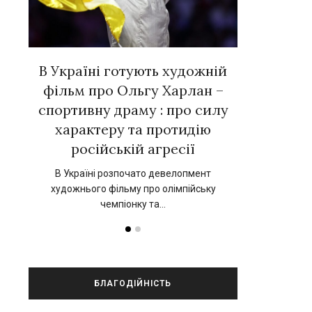
вних
В Україні готують художній
Євген Тал
 у
фільм про Ольгу Харлан –
зірок ук
»
спортивну драму : про силу
новій к
характеру та протидію
нський
17 вересня 202
російській агресії
прокат 
В Україні розпочато девелопмент
художнього фільму про олімпійську
чемпіонку та…
БЛАГОДІЙНІСТЬ