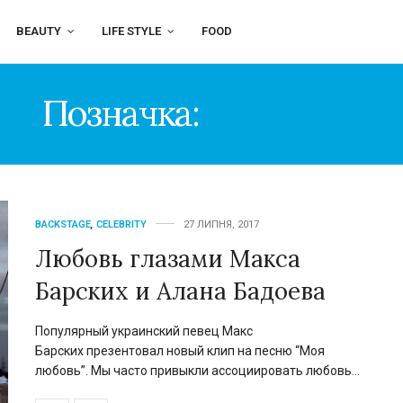
BEAUTY
LIFE STYLE
FOOD
Позначка:
ЛЮБОВЬ
BACKSTAGE
,
CELEBRITY
27 ЛИПНЯ, 2017
Любовь глазами Макса
Барских и Алана Бадоева
Популярный украинский певец Макс
Барских презентовал новый клип на песню “Моя
любовь”. Мы часто привыкли ассоциировать любовь…