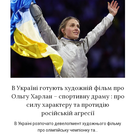
рок
В Україні готують художній фільм про
Є
ї
Ольгу Харлан – спортивну драму : про
силу характеру та протидію
російській агресії
кат
1
В Україні розпочато девелопмент художнього фільму
про олімпійську чемпіонку та…