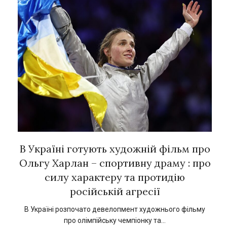
рок
В Україні готують художній фільм про
Є
ї
Ольгу Харлан – спортивну драму : про
силу характеру та протидію
російській агресії
кат
1
В Україні розпочато девелопмент художнього фільму
про олімпійську чемпіонку та…