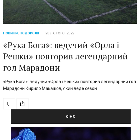
НОВИНИ
,
ПОДОРОЖІ
23 ЛЮТОГО, 2022
«Рука Бога»: ведучий «Орла і
Решки» повторив легендарний
гол Марадони
«Рука Бога»: ведучий «Орла і Решки» повторив легендарний гол
Марадони Кирило Макашов, який веде сезон…
KIНО