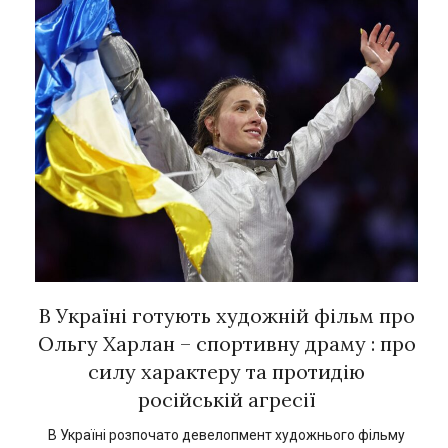
рок
В Україні готують художній фільм про
Є
ї
Ольгу Харлан – спортивну драму : про
силу характеру та протидію
російській агресії
кат
1
В Україні розпочато девелопмент художнього фільму