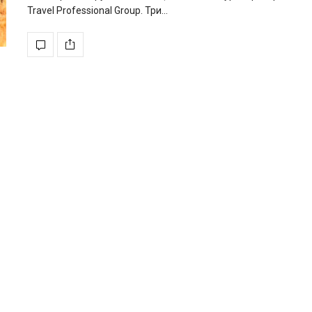
Travel Professional Group. Три…
Євген Таллер зібрав голо
зірок українського кіно
новій комедії «РОДИЧІ
17 вересня 2026 року в широкий украї
прокат вийде повнометражна…