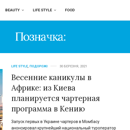
BEAUTY
LIFE STYLE
FOOD
Позначка:
АФРИКА
LIFE STYLE
,
ПОДОРОЖІ
30 БЕРЕЗНЯ, 2021
Весенние каникулы в
Африке: из Киева
планируется чартерная
программа в Кению
Запуск первых в Украине чартеров в Момбасу
анонсировал крупнейший национальный туроператор