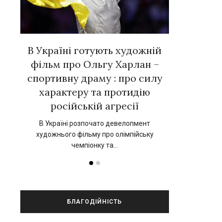
вних
В Україні готують художній
Євген Тал
 у
фільм про Ольгу Харлан –
зірок ук
»
спортивну драму : про силу
новій к
характеру та протидію
нський
17 вересня 202
російській агресії
прокат 
В Україні розпочато девелопмент
художнього фільму про олімпійську
чемпіонку та…
БЛАГОДІЙНІСТЬ