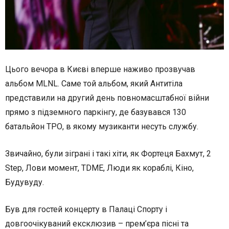
Цього вечора в Києві вперше наживо прозвучав
альбом MLNL. Саме той альбом, який Антитіла
представили на другий день повномасштабної війни
прямо з підземного паркінгу, де базувався 130
батальйон ТРО, в якому музиканти несуть службу.
Звичайно, були зіграні і такі хіти, як Фортеця Бахмут, 2
Step, Лови момент, TDME, Люди як кораблі, Кіно,
Будувуду.
Був для гостей концерту в Палаці Спорту і
довгоочікуваний ексклюзив – прем’єра пісні та