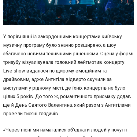
У порівнянні із закордонними концертами київську
музичну програму було значно розширено, а шоу
збагачено новими технічними рішеннями. Сцена у формі
тризубу візуалізувала головний лейтмотив концерту.
Live show видалося по щирому емоційним та
драйвовим, адже Антитіла відверто скучили за
виступами у рідному місті, де їхніх концертів не було
цілих 5 років. До того ж, романтичного присмаку додав
ще й День Святого Валентина, який разом з Антитілами
провели тисячі глядачів.
«Через пісні ми намагалися об’єднати людей у почутті