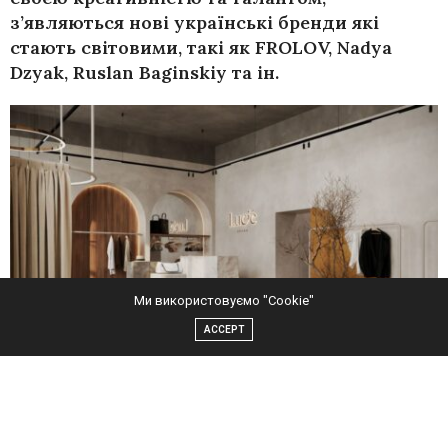
з’являються нові українські бренди які
стають світовими, такі як FROLOV, Nadya
Dzyak, Ruslan Baginskiy та ін.
Ми використовуємо "Cookie"
ACCEPT
Ці визначні представники втілюють в українській моді