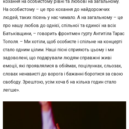
кохання на особистому рівні та любові на загальному.
На особистому – це про кохання до найдорожчих
людей, таких пісень у нас чимало. А на загальному – це
про нашу любов до однієї, спільної та єдиної на всіх
Батьківщини, – говорить фронтмен гурту Антитіла Тарас
Тополя. – Ми хотіли, щоб особисте і спільне на концерті
стало одним цілим. Наші пісні сприяють цьому і ми
задоволені, що подарували людям справжні живі
емоції, які проявлялися в обіймах, поцілунках, сльозах,
словах ненависті до ворога і бажанні боротися за свою
свободу. Зрештою, усім хоча б на кілька годин стало
легше».