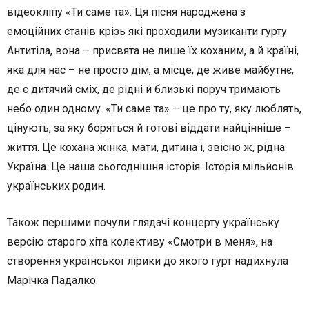
відеокліпу «Ти саме та». Ця пісня народжена з
емоційних станів крізь які проходили музиканти гурту
Антитіла, вона – присвята не лише їх коханим, а й країні,
яка для нас – не просто дім, а місце, де живе майбутнє,
де є дитячий сміх, де рідні й близькі поруч тримають
небо один одному. «Ти саме та» – це про ту, яку люблять,
цінують, за яку боряться й готові віддати найцінніше –
життя. Це кохана жінка, мати, дитина і, звісно ж, рідна
Україна. Це наша сьогоднішня історія. Історія мільйонів
українських родин.
Також першими почули глядачі концерту українську
версію старого хіта колективу «Смотри в меня», на
створення української лірики до якого гурт надихнула
Марічка Падалко.