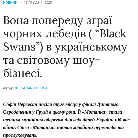
НОВИНИ
15 ГРУДНЯ, 2025
Вона попереду зграї
чорних лебедів ( “Black
Swans”) в українському
та світовому шоу-
бізнесі.
Автор
YULIYA YARMARKINA
Софія Нерсесян
посіла друге місця у фіналі Дитячого
Євробачення у Грузії в цьому році. Її «Мотанка» стала
теплим музичним оберегом для всіх дітей України під час
війни. Сінгл «Мотанка» набрав мільйони переглядів та
прослуховувань.