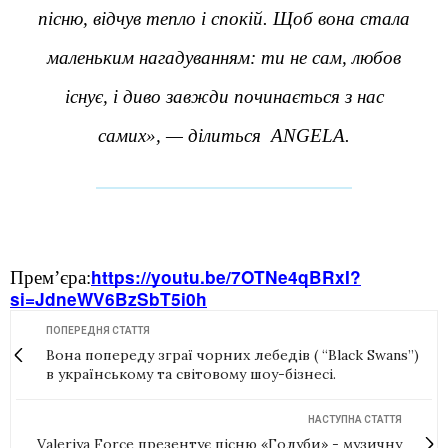
пісню, відчув тепло і спокій. Щоб вона стала
маленьким нагадуванням: ти не сам, любов
існує, і диво завжди починається з нас
самих», — ділиться ANGELA.
https://youtu.be/7OTNe4qBRxI?
Прем’єра:
si=JdneWV6BzSbT5i0h
ПОПЕРЕДНЯ СТАТТЯ
Вона попереду зграї чорних лебедів ( “Black Swans”)
в українському та світовому шоу-бізнесі.
НАСТУПНА СТАТТЯ
Valeriya Force презентує пісню «Голуби» - музичну